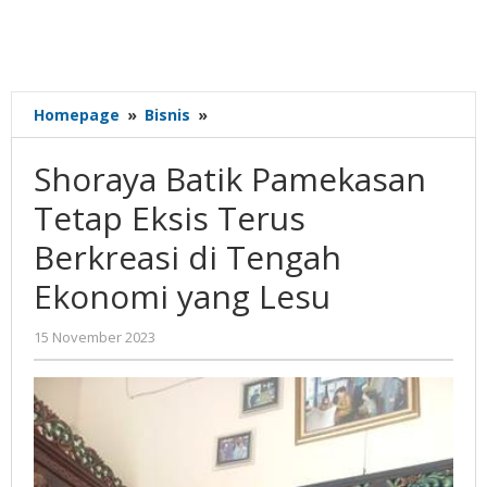
Shoraya
Homepage
»
Bisnis
»
Batik
Pamekasan
Shoraya Batik Pamekasan
Tetap
Eksis
Tetap Eksis Terus
Terus
Berkreasi di Tengah
Berkreasi
di
Ekonomi yang Lesu
Tengah
Ekonomi
oleh
15 November 2023
yang
Gatot
Lesu
Susanto