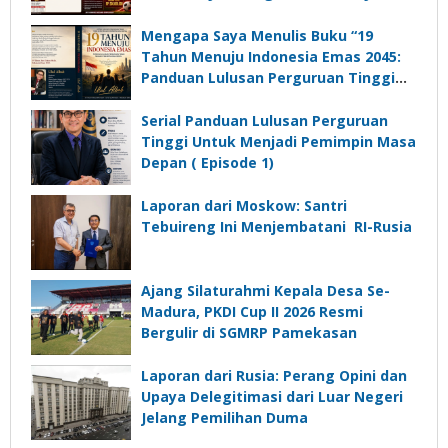
Ajang Silaturrahmi dan Media
Komunikasi Kades untuk Memajukan
Mengapa Saya Menulis Buku “19
Desa
Tahun Menuju Indonesia Emas 2045:
Panduan Lulusan Perguruan Tinggi
Untuk Menjadi Pemimpin Masa
Depan”?
Serial Panduan Lulusan Perguruan
Tinggi Untuk Menjadi Pemimpin Masa
Depan ( Episode 1)
Laporan dari Moskow: Santri
Tebuireng Ini Menjembatani RI-Rusia
Ajang Silaturahmi Kepala Desa Se-
Madura, PKDI Cup II 2026 Resmi
Bergulir di SGMRP Pamekasan
Laporan dari Rusia: Perang Opini dan
Upaya Delegitimasi dari Luar Negeri
Jelang Pemilihan Duma