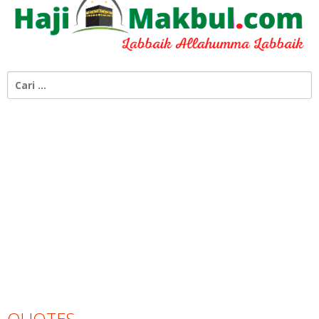
Cari
untuk:
QUOTES