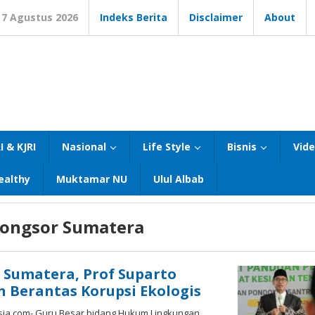
7 Agustus 2026
Indeks Berita
Disclaimer
About
I & KJRI
Nasional
Life Style
Bisnis
Vid
ealthy
Muktamar NU
Ulul Albab
Longsor Sumatera
Sumatera, Prof Suparto
 Berantas Korupsi Ekologis
ia.com- Guru Besar bidang Hukum Lingkungan