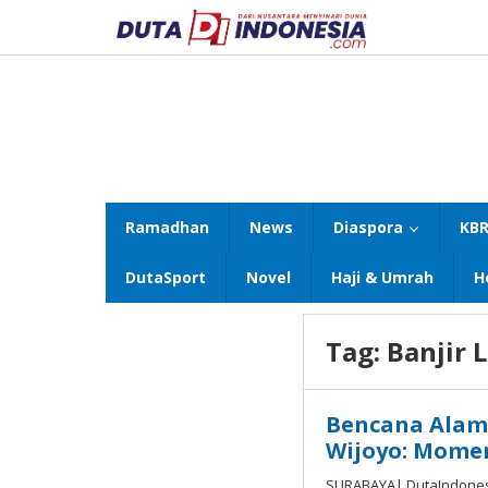
Lewati
ke
konten
Ramadhan
News
Diaspora
KBR
DutaSport
Novel
Haji & Umrah
H
Tag:
Banjir 
Bencana Alam 
Wijoyo: Momen
SURABAYA| DutaIndones