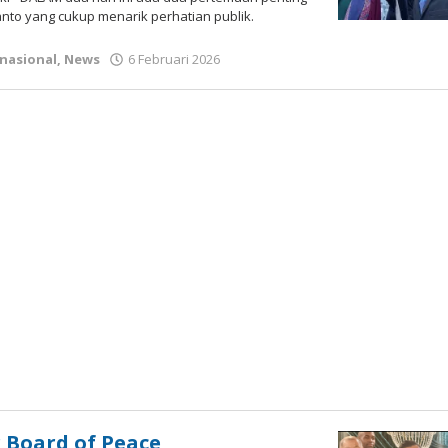
nto yang cukup menarik perhatian publik.
oleh
rnasional
,
News
6 Februari 2026
Gatot
Susanto
 Board of Peace