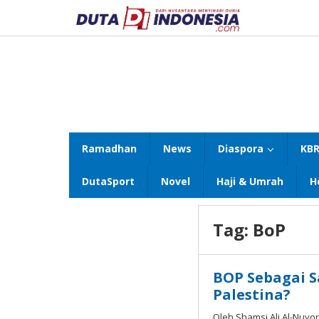
Lewati
ke
konten
Ramadhan
News
Diaspora
KBR
DutaSport
Novel
Haji & Umrah
H
Tag:
BoP
BOP Sebagai 
Palestina?
Oleh Shamsi Ali Al-Nuyo