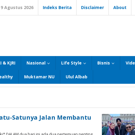
9 Agustus 2026
Indeks Berita
Disclaimer
About
I & KJRI
Nasional
Life Style
Bisnis
Vid
ealthy
Muktamar NU
Ulul Albab
Satu-Satunya Jalan Membantu
rki* DALAM dua hari ini ada dua pertemuan penting