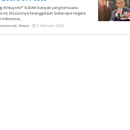
ngi Al-Nuyorki* SUDAH banyak yang bersuara
e ini, khususnya keanggotaan beberapa negara
i Indonesia,
oleh
rnasional
,
News
5 Februari 2026
Gatot
Susanto