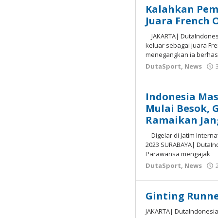
Kalahkan Pema
Juara French 
JAKARTA| DutaIndonesia
keluar sebagai juara Fr
menegangkan ia berhas
DutaSport
,
News
Indonesia Mas
Mulai Besok, 
Ramaikan Jan
Digelar di Jatim Intern
2023 SURABAYA| DutaInd
Parawansa mengajak
DutaSport
,
News
Ginting Runne
JAKARTA| DutaIndonesia.