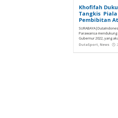
Khofifah Duk
Tangkis Piala
Pembibitan At
SURABAYA|DutaIndonesia
Parawansa mendukung p
Gubernur 2022, yang ak
DutaSport
,
News