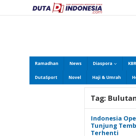
Lewati
ke
konten
Ramadhan
News
Diaspora
KBR
DutaSport
Novel
Haji & Umrah
H
Tag:
Bulutan
Indonesia Ope
Tunjung Tembu
Terhenti