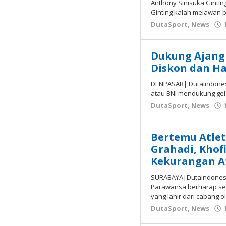
Anthony Sinisuka Gintin
Ginting kalah melawan p
DutaSport
,
News
Dukung Ajang B
Diskon dan H
DENPASAR| DutaIndonesi
atau BNI mendukung gelar
DutaSport
,
News
Bertemu Atlet
Grahadi, Khofi
Kekurangan At
SURABAYA|DutaIndonesia
Parawansa berharap sema
yang lahir dari cabang o
DutaSport
,
News