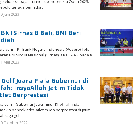
g, keluar sebagai runner-up Indonesia Open 2023.
ebulu tangkis peringkat
oleh
19 Juni 2023
Gatot
Susanto
NI Sirnas B Bali, BNI Beri
adiah
a.com – PT Bank Negara Indonesia (Pesero) Tbk.
an BNI Sirkuit Nasional (Sirnas) B Bali 2023 pada 8
oleh
11 Mei 2023
Gatot
Susanto
 Golf Juara Piala Gubernur di
fah: InsyaAllah Jatim Tidak
let Berprestasi
.com – Gubernur Jawa Timur Khofifah Indar
kin banyak atlet-atlet muda berprestasi di Jatim
lahraga golf.
oleh
10 Oktober 2022
Gatot