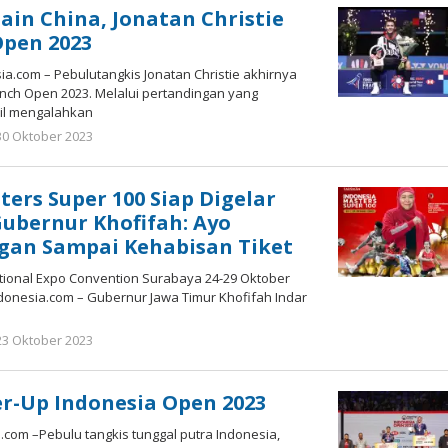
in China, Jonatan Christie
Open 2023
.com – Pebulutangkis Jonatan Christie akhirnya
ench Open 2023. Melalui pertandingan yang
il mengalahkan
oleh
30 Oktober 2023
Gatot
Susanto
ters Super 100 Siap Digelar
Gubernur Khofifah: Ayo
gan Sampai Kehabisan Tiket
ational Expo Convention Surabaya 24-29 Oktober
onesia.com – Gubernur Jawa Timur Khofifah Indar
oleh
23 Oktober 2023
Gatot
Susanto
r-Up Indonesia Open 2023
com –Pebulu tangkis tunggal putra Indonesia,