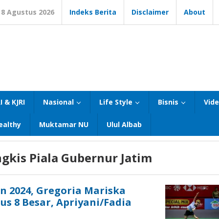
8 Agustus 2026
Indeks Berita
Disclaimer
About
I & KJRI
Nasional
Life Style
Bisnis
Vid
ealthy
Muktamar NU
Ulul Albab
gkis Piala Gubernur Jatim
n 2024, Gregoria Mariska
s 8 Besar, Apriyani/Fadia