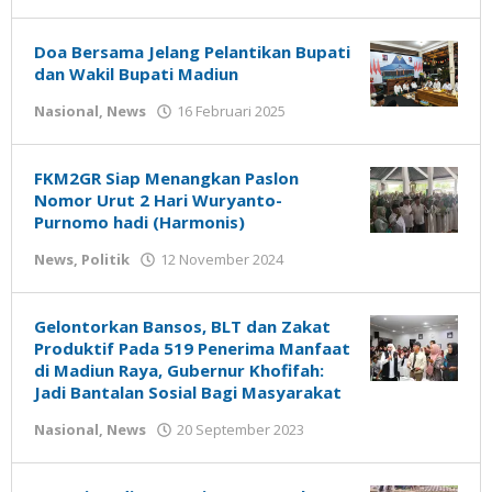
Gatot
Susanto
Doa Bersama Jelang Pelantikan Bupati
dan Wakil Bupati Madiun
oleh
Nasional
,
News
16 Februari 2025
Gatot
Susanto
FKM2GR Siap Menangkan Paslon
Nomor Urut 2 Hari Wuryanto-
Purnomo hadi (Harmonis)
oleh
News
,
Politik
12 November 2024
Gatot
Susanto
Gelontorkan Bansos, BLT dan Zakat
Produktif Pada 519 Penerima Manfaat
di Madiun Raya, Gubernur Khofifah:
Jadi Bantalan Sosial Bagi Masyarakat
oleh
Nasional
,
News
20 September 2023
Gatot
Susanto