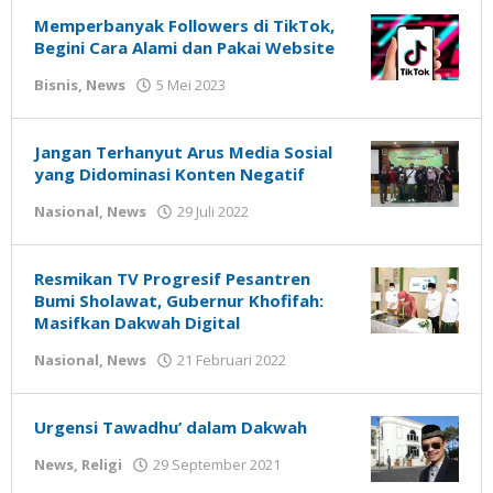
Memperbanyak Followers di TikTok,
Begini Cara Alami dan Pakai Website
oleh
Bisnis
,
News
5 Mei 2023
Gatot
Susanto
Jangan Terhanyut Arus Media Sosial
yang Didominasi Konten Negatif
oleh
Nasional
,
News
29 Juli 2022
Gatot
Susanto
Resmikan TV Progresif Pesantren
Bumi Sholawat, Gubernur Khofifah:
Masifkan Dakwah Digital
oleh
Nasional
,
News
21 Februari 2022
Gatot
Susanto
Urgensi Tawadhu’ dalam Dakwah
oleh
News
,
Religi
29 September 2021
Gatot