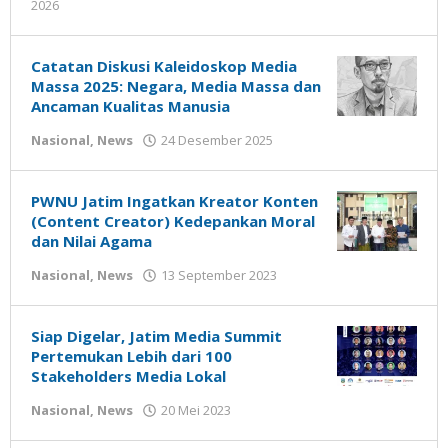
oleh
2026
Gatot
Susanto
Catatan Diskusi Kaleidoskop Media
Massa 2025: Negara, Media Massa dan
Ancaman Kualitas Manusia
oleh
Nasional
,
News
24 Desember 2025
Gatot
Susanto
PWNU Jatim Ingatkan Kreator Konten
(Content Creator) Kedepankan Moral
dan Nilai Agama
oleh
Nasional
,
News
13 September 2023
Gatot
Susanto
Siap Digelar, Jatim Media Summit
Pertemukan Lebih dari 100
Stakeholders Media Lokal
oleh
Nasional
,
News
20 Mei 2023
Gatot
Susanto