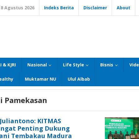
8 Agustus 2026
Indeks Berita
Disclaimer
About
I & KJRI
Nasional
Life Style
Bisnis
Vid
ealthy
Muktamar NU
Ulul Albab
di Pamekasan
 Juliantono: KITMAS
ngat Penting Dukung
tani Tembakau Madura