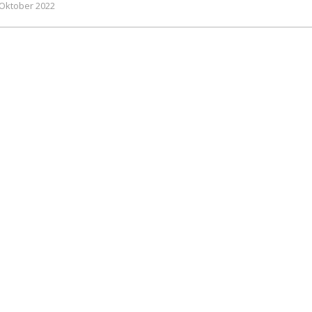
oleh
 Oktober 2022
Gatot
Susanto