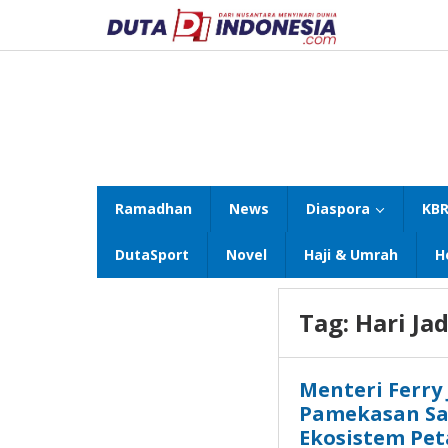
Lewati
ke
konten
Ramadhan
News
Diaspora
KBR
DutaSport
Novel
Haji & Umrah
H
Tag:
Hari Ja
Menteri Ferry
Pamekasan Sa
Ekosistem Pe