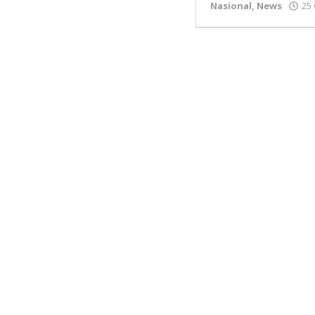
Nasional
,
News
25