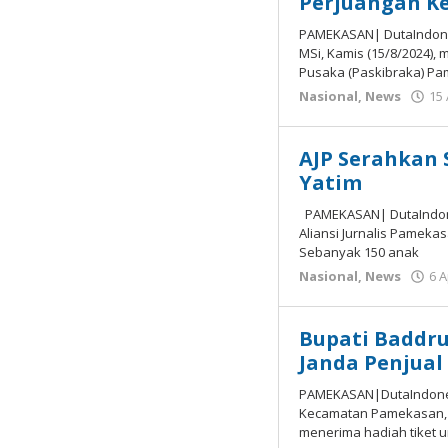
Perjuangan K
PAMEKASAN| DutaIndone
MSi, Kamis (15/8/2024)
Pusaka (Paskibraka) P
Nasional
,
News
15
AJP Serahkan 
Yatim
PAMEKASAN| DutaIndones
Aliansi Jurnalis Pameka
Sebanyak 150 anak
Nasional
,
News
6 A
Bupati Baddr
Janda Penjual
PAMEKASAN|DutaIndones
Kecamatan Pamekasan, 
menerima hadiah tiket 