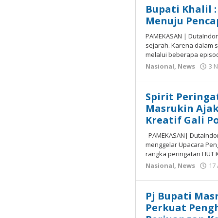
Bupati Khalil 
Menuju Penca
PAMEKASAN | DutaIndon
sejarah. Karena dalam s
melalui beberapa episo
Nasional
,
News
3 
Spirit Pering
Masrukin Aja
Kreatif Gali P
PAMEKASAN| DutaIndone
menggelar Upacara Pen
rangka peringatan HUT 
Nasional
,
News
17
Pj Bupati Mas
Perkuat Pengh