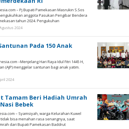
emerdekaan RI
sia.com – Pj Bupati Pamekasan Masrukin S.Sos
, mengukuhkan anggota Pasukan Pengibar Bendera
amekasan tahun 2024. Pengukuhan
oleh
 Agustus 2024
Gatot
Susanto
Santunan Pada 150 Anak
ia.com –Menjelang Hari Raya Idul Fitri 1445 H,
san (AJP) menggelar santunan bagi anak yatim.
oleh
pril 2024
Gatot
Susanto
ut Tamam Beri Hadiah Umrah
 Nasi Bebek
ia.com – Syamsiyah, warga Kelurahan Kuwel
tidak bisa menahan rasa senangnya, saat
umrah dari Bupati Pamekasan Baddrut