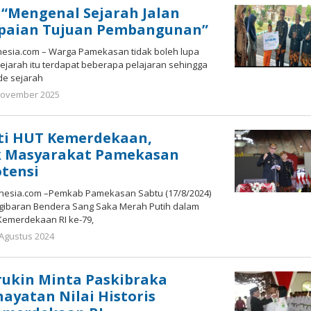
: “Mengenal Sejarah Jalan
paian Tujuan Pembangunan”
esia.com – Warga Pamekasan tidak boleh lupa
ejarah itu terdapat beberapa pelajaran sehingga
de sejarah
oleh
November 2025
Gatot
Susanto
ati HUT Kemerdekaan,
k Masyarakat Pamekasan
otensi
sia.com –Pemkab Pamekasan Sabtu (17/8/2024)
gibaran Bendera Sang Saka Merah Putih dalam
Kemerdekaan RI ke-79,
oleh
 Agustus 2024
Gatot
Susanto
rukin Minta Paskibraka
ayatan Nilai Historis