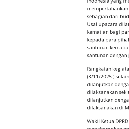
Indonesia yang m
mempertahankan b
sebagian dari bud
Usai upacara dil
kematian bagi par
kepada para pihak
santunan kematia
santunan dengan j
Rangkaian kegiata
(3/11/2025 ) sela
dilanjutkan deng
dilaksanakan seki
dilanjutkan deng
dilaksanakan di 
Wakil Ketua DPR
mengharapkan mo