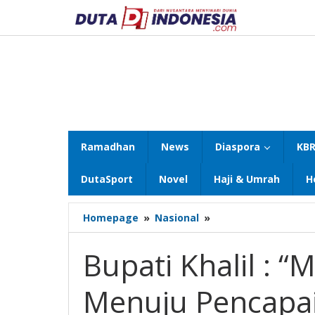
Lewati
ke
konten
Ramadhan
News
Diaspora
KBR
DutaSport
Novel
Haji & Umrah
H
Bupati
Homepage
»
Nasional
»
Khalil
:
Bupati Khalil : “
“Mengenal
Sejarah
Menuju Pencapa
Jalan
Menuju