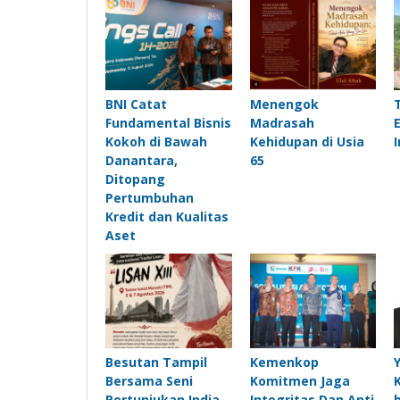
BNI Catat
Menengok
Fundamental Bisnis
Madrasah
Kokoh di Bawah
Kehidupan di Usia
Danantara,
65
Ditopang
Pertumbuhan
Kredit dan Kualitas
Aset
Besutan Tampil
Kemenkop
Bersama Seni
Komitmen Jaga
Pertunjukan India
Integritas Dan Anti