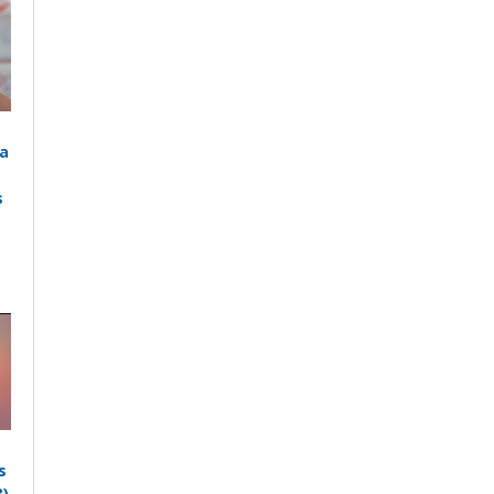
a
s
s
)