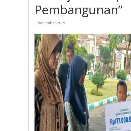
Pencapaian
Pembangunan”
Tujuan
Pembangunan”
oleh
3 November 2025
Gatot
Susanto