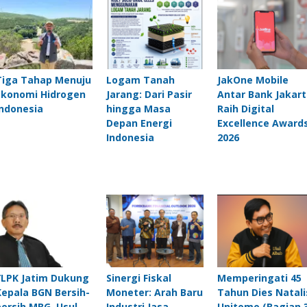
Tiga Tahap Menuju
Logam Tanah
JakOne Mobile
Ekonomi Hidrogen
Jarang: Dari Pasir
Antar Bank Jakart
Indonesia
hingga Masa
Raih Digital
Depan Energi
Excellence Award
Indonesia
2026
YLPK Jatim Dukung
Sinergi Fiskal
Memperingati 45
Kepala BGN Bersih-
Moneter: Arah Baru
Tahun Dies Natali
bersih MBG, Usul
Industri Jasa
Unitomo (Bagian 3