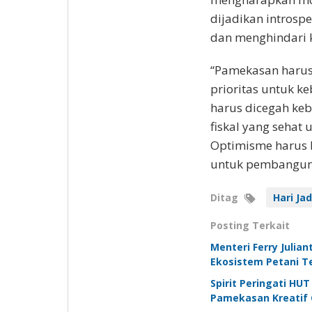
dijadikan introsp
dan menghindari k
“Pamekasan harus 
prioritas untuk k
harus dicegah ke
fiskal yang sehat
Optimisme harus 
untuk pembangunan
Ditag
Hari Ja
Posting Terkait
Menteri Ferry Juli
Ekosistem Petani 
Spirit Peringati H
Pamekasan Kreatif G