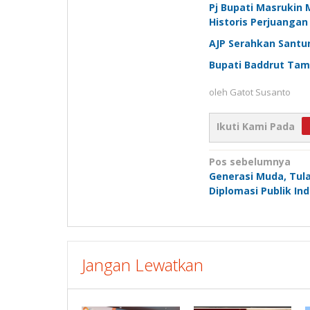
Pj Bupati Masrukin 
Historis Perjuanga
AJP Serahkan Santu
Bupati Baddrut Tam
oleh
Gatot Susanto
Ikuti Kami Pada
Navigasi
Pos sebelumnya
Generasi Muda, Tu
pos
Diplomasi Publik In
Jangan Lewatkan