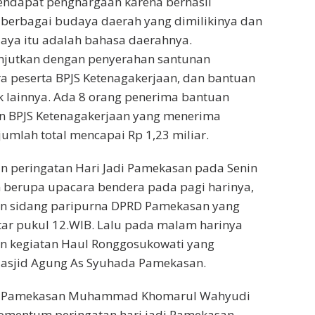
endapat penghargaan karena berhasil
erbagai budaya daerah yang dimilikinya dan
aya itu adalah bahasa daerahnya.
anjutkan dengan penyerahan santunan
a peserta BPJS Ketenagakerjaan, dan bantuan
 lainnya. Ada 8 orang penerima bantuan
n BPJS Ketenagakerjaan yang menerima
umlah total mencapai Rp 1,23 miliar.
n peringatan Hari Jadi Pamekasan pada Senin
in berupa upacara bendera pada pagi harinya,
an sidang paripurna DPRD Pamekasan yang
tar pukul 12.WIB. Lalu pada malam harinya
an kegiatan Haul Ronggosukowati yang
Masjid Agung As Syuhada Pamekasan.
D Pamekasan Muhammad Khomarul Wahyudi
mentum peringatan hari jadi Pamekasan