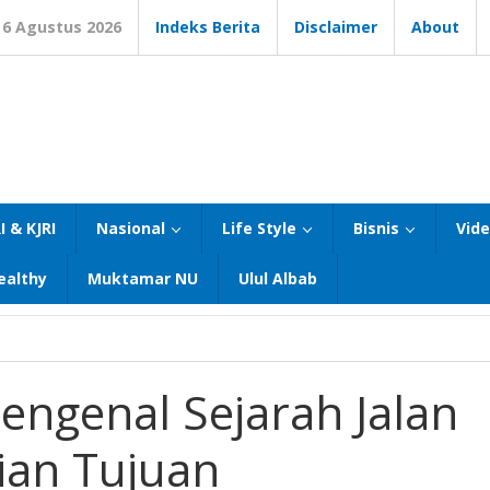
6 Agustus 2026
Indeks Berita
Disclaimer
About
I & KJRI
Nasional
Life Style
Bisnis
Vid
ealthy
Muktamar NU
Ulul Albab
Mengenal Sejarah Jalan
ian Tujuan