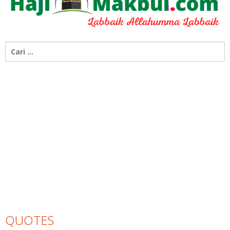
Cari
untuk:
QUOTES