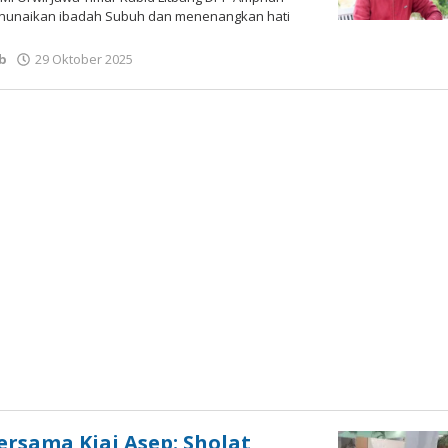
enunaikan ibadah Subuh dan menenangkan hati
oleh
ab
29 Oktober 2025
Gatot
Susanto
ersama Kiai Asep: Sholat