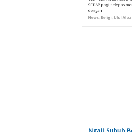
SETIAP pagi, selepas m
dengan
News
,
Religi
,
Ulul Alb
Ngaji Subuh B