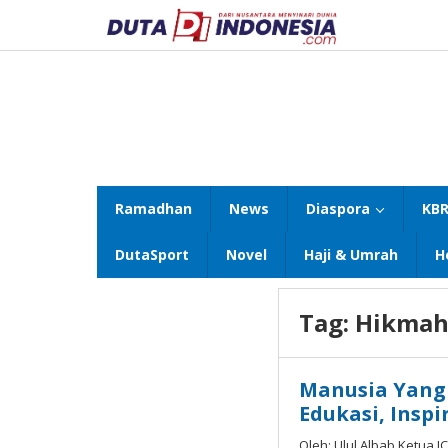
Lewati
ke
konten
Ramadhan
News
Diaspora
KBR
DutaSport
Novel
Haji & Umrah
H
Tag:
Hikmah
Manusia Yang 
Edukasi, Inspi
Oleh: Ulul Albab Ketua I