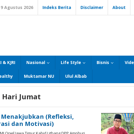
9 Agustus 2026
Indeks Berita
Disclaimer
About
I & KJRI
Nasional
Life Style
Bisnis
Vid
ealthy
Muktamar NU
Ulul Albab
 Hari Jumat
Menakjubkan (Refleksi,
rasi dan Motivasi)
CMI Orwil Jawa Timur Kabid Litbang DPP Amphuri