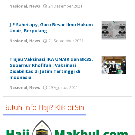
oleh
Nasional
,
News
24 Desember 2021
Gatot
Susanto
J.E Sahetapy, Guru Besar Ilmu Hukum
Unair, Berpulang
oleh
Nasional
,
News
21 September 2021
Gatot
Susanto
Tinjau Vaksinasi IKA UNAIR dan BK3S,
Gubernur Khofifah : Vaksinasi
Disabilitas di Jatim Tertinggi di
Indonesia
oleh
Nasional
,
News
29 Agustus 2021
Gatot
Susanto
Butuh Info Haji? Klik di Sini