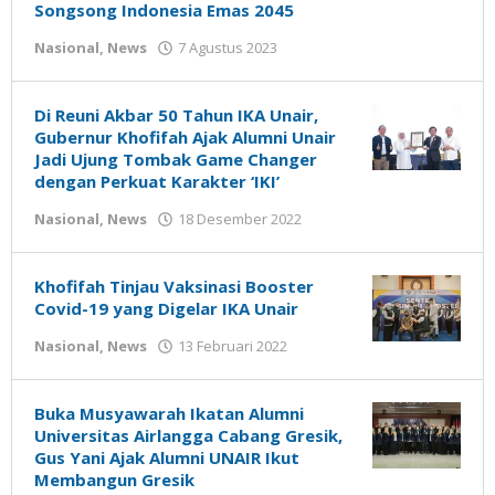
Songsong Indonesia Emas 2045
oleh
Nasional
,
News
7 Agustus 2023
Gatot
Susanto
Di Reuni Akbar 50 Tahun IKA Unair,
Gubernur Khofifah Ajak Alumni Unair
Jadi Ujung Tombak Game Changer
dengan Perkuat Karakter ‘IKI’
oleh
Nasional
,
News
18 Desember 2022
Gatot
Susanto
Khofifah Tinjau Vaksinasi Booster
Covid-19 yang Digelar IKA Unair
oleh
Nasional
,
News
13 Februari 2022
Gatot
Susanto
Buka Musyawarah Ikatan Alumni
Universitas Airlangga Cabang Gresik,
Gus Yani Ajak Alumni UNAIR Ikut
Membangun Gresik