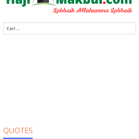
Cari
untuk:
QUOTES