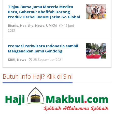
Susanto
Tinjau Bursa Jamu Materia Medica
Batu, Gubernur Khofifah Dorong
Produk Herbal UMKM Jatim Go Global
Bisnis
,
Healthy
,
News
,
UMKM
15 Juni
oleh
2023
Gatot
Susanto
Promosi Pariwisata Indonesia sambil
Mengenalkan Jamu Gendong
oleh
KBRI
,
News
25 September 2021
Gatot
Susanto
Butuh Info Haji? Klik di Sini