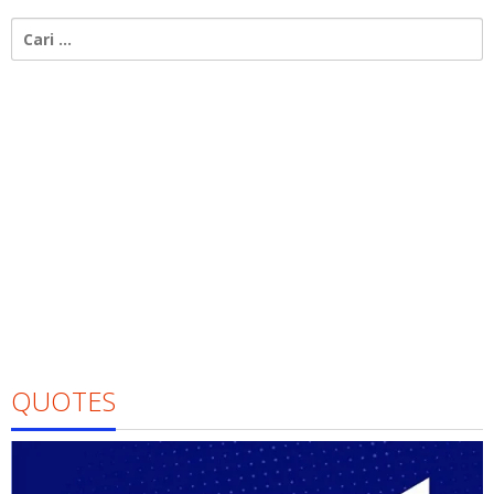
Cari
untuk:
QUOTES