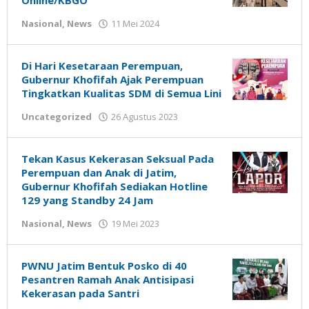
Online/KBGO
oleh
Nasional
,
News
11 Mei 2024
Gatot
Susanto
Di Hari Kesetaraan Perempuan,
Gubernur Khofifah Ajak Perempuan
Tingkatkan Kualitas SDM di Semua Lini
oleh
Uncategorized
26 Agustus 2023
Gatot
Susanto
Tekan Kasus Kekerasan Seksual Pada
Perempuan dan Anak di Jatim,
Gubernur Khofifah Sediakan Hotline
129 yang Standby 24 Jam
oleh
Nasional
,
News
19 Mei 2023
Gatot
Susanto
PWNU Jatim Bentuk Posko di 40
Pesantren Ramah Anak Antisipasi
Kekerasan pada Santri