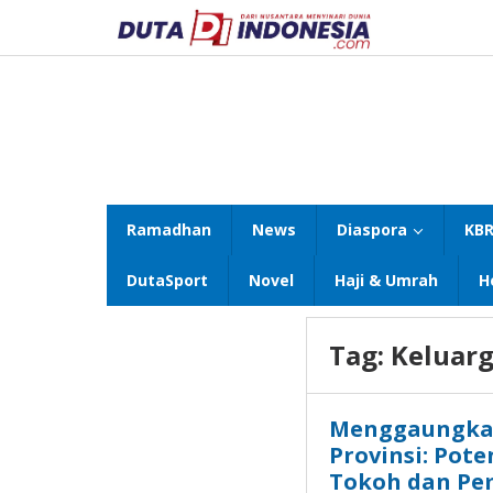
Lewati
ke
konten
Ramadhan
News
Diaspora
KBR
DutaSport
Novel
Haji & Umrah
H
Tag:
Keluar
Menggaungkan
Provinsi: Pot
Tokoh dan Pe