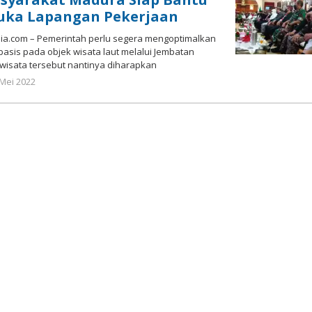
uka Lapangan Pekerjaan
a.com – Pemerintah perlu segera mengoptimalkan
basis pada objek wisata laut melalui Jembatan
wisata tersebut nantinya diharapkan
oleh
 Mei 2022
Nilna
Niswah