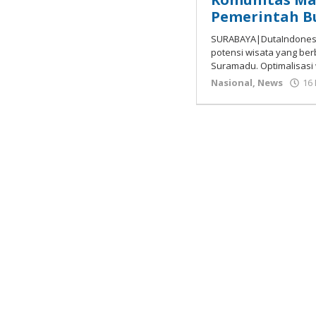
Pemerintah B
SURABAYA|DutaIndonesi
potensi wisata yang ber
Suramadu. Optimalisasi 
Nasional
,
News
16