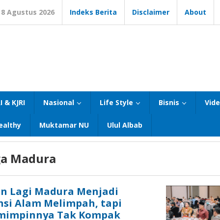
8 Agustus 2026
Indeks Berita
Disclaimer
About
I & KJRI
Nasional
Life Style
Bisnis
Vid
ealthy
Muktamar NU
Ulul Albab
ga Madura
 Lagi Madura Menjadi
ensi Alam Melimpah, tapi
mimpinnya Tak Kompak