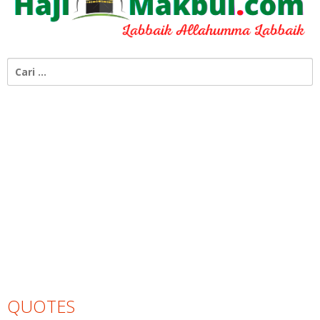
Cari
untuk:
QUOTES