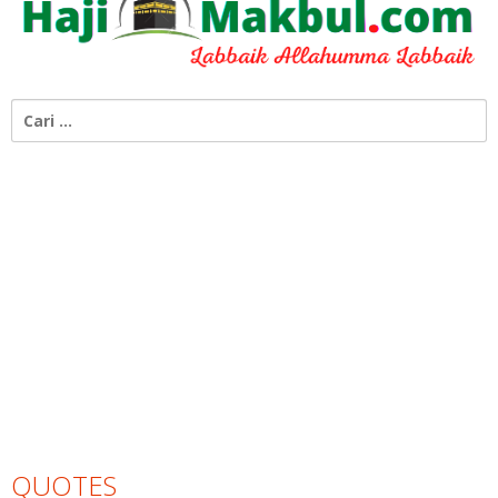
Cari
untuk:
QUOTES