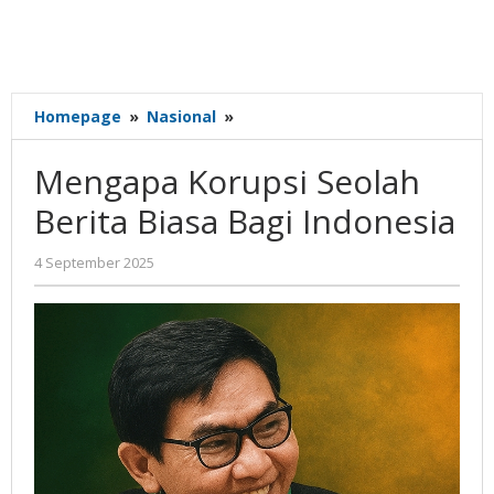
Mengapa
Homepage
»
Nasional
»
Korupsi
Seolah
Mengapa Korupsi Seolah
Berita
Biasa
Berita Biasa Bagi Indonesia
Bagi
Indonesia
oleh
4 September 2025
Gatot
Susanto