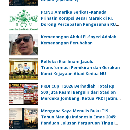
PCINU Amerika Serikat–Kanada
Prihatin Korupsi Besar Marak di RI,
Dorong Percepatan Pengesahan RUU
Perampasan Aset
Kemenangan Abdul El-Sayed Adalah
Kemenangan Perubahan
Refleksi Kiai Imam Jazuli:
Transformasi Pemikiran dan Gerakan
Kunci Kejayaan Abad Kedua NU
PKDI Cup II 2026 Berhadiah Total Rp
500 Juta Resmi Bergulir dari Stadion
Merdeka Jombang, Ketua PKDI Jatim:
Ajang Silaturrahmi dan Media
Komunikasi Kades untuk Memajukan
Mengapa Saya Menulis Buku “19
Desa
Tahun Menuju Indonesia Emas 2045:
Panduan Lulusan Perguruan Tinggi
Untuk Menjadi Pemimpin Masa