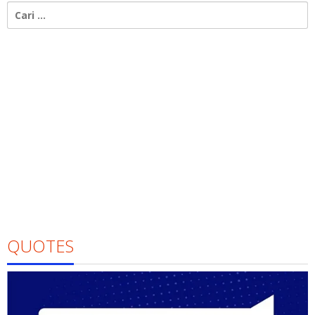
Cari
untuk:
QUOTES