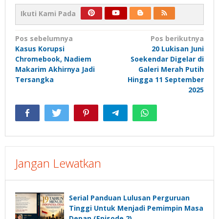
Ikuti Kami Pada
Navigasi
Pos sebelumnya
Pos berikutnya
Kasus Korupsi
20 Lukisan Juni
pos
Chromebook, Nadiem
Soekendar Digelar di
Makarim Akhirnya Jadi
Galeri Merah Putih
Tersangka
Hingga 11 September
2025
Jangan Lewatkan
Serial Panduan Lulusan Perguruan
Tinggi Untuk Menjadi Pemimpin Masa
Depan (Episode 2)