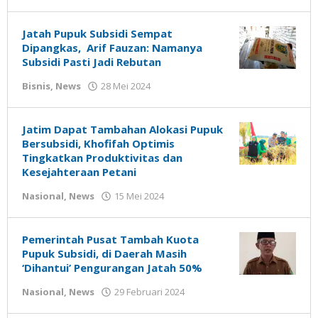
Gatot
Susanto
Jatah Pupuk Subsidi Sempat
Dipangkas, Arif Fauzan: Namanya
Subsidi Pasti Jadi Rebutan
oleh
Bisnis
,
News
28 Mei 2024
Gatot
Susanto
Jatim Dapat Tambahan Alokasi Pupuk
Bersubsidi, Khofifah Optimis
Tingkatkan Produktivitas dan
Kesejahteraan Petani
oleh
Nasional
,
News
15 Mei 2024
Gatot
Susanto
Pemerintah Pusat Tambah Kuota
Pupuk Subsidi, di Daerah Masih
‘Dihantui’ Pengurangan Jatah 50%
oleh
Nasional
,
News
29 Februari 2024
Gatot
Susanto