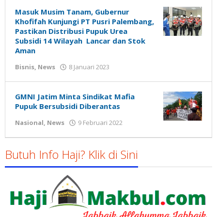
Masuk Musim Tanam, Gubernur
Khofifah Kunjungi PT Pusri Palembang,
Pastikan Distribusi Pupuk Urea
Subsidi 14 Wilayah Lancar dan Stok
Aman
oleh
Bisnis
,
News
8 Januari 2023
Gatot
Susanto
GMNI Jatim Minta Sindikat Mafia
Pupuk Bersubsidi Diberantas
oleh
Nasional
,
News
9 Februari 2022
Gatot
Susanto
Butuh Info Haji? Klik di Sini