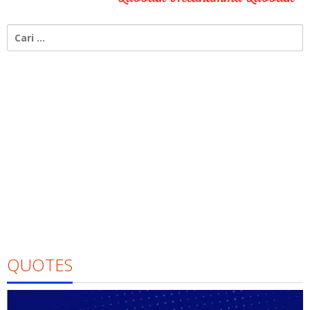
Cari
untuk:
QUOTES