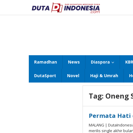
Lewati
ke
konten
Ramadhan
News
Diaspora
KBR
DutaSport
Novel
Haji & Umrah
H
Tag:
Oneng 
Permata Hati 
MALANG | DutaIndonesia
merilis single akhir bu