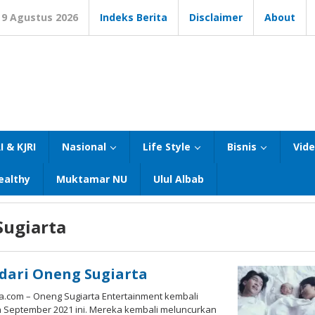
9 Agustus 2026
Indeks Berita
Disclaimer
About
I & KJRI
Nasional
Life Style
Bisnis
Vid
ealthy
Muktamar NU
Ulul Albab
Sugiarta
dari Oneng Sugiarta
.com – Oneng Sugiarta Entertainment kembali
lan September 2021 ini. Mereka kembali meluncurkan