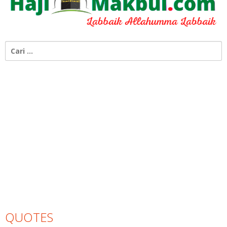
Cari
untuk:
QUOTES