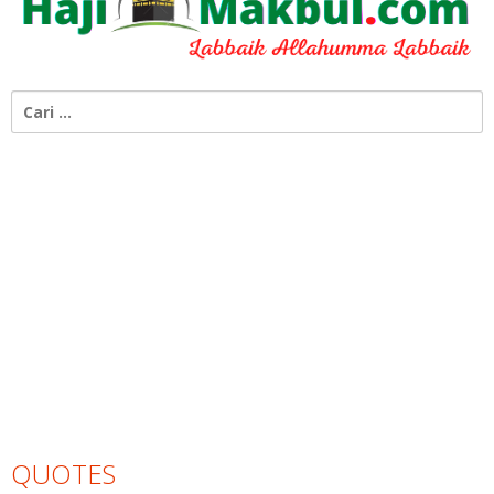
Cari
untuk:
QUOTES