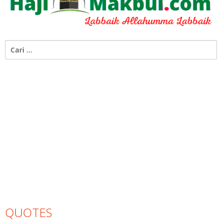
Cari
untuk:
QUOTES