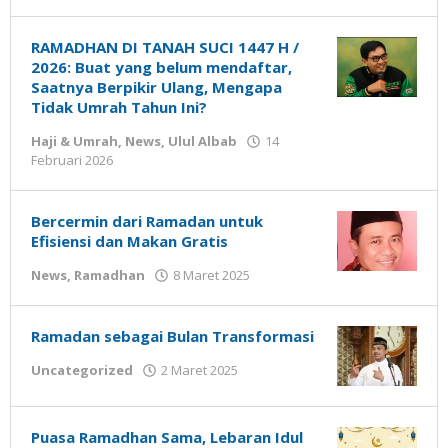
Gatot
Susanto
RAMADHAN DI TANAH SUCI 1447 H /
2026: Buat yang belum mendaftar,
Saatnya Berpikir Ulang, Mengapa
Tidak Umrah Tahun Ini?
Haji & Umrah
,
News
,
Ulul Albab
14
oleh
Februari 2026
Gatot
Susanto
Bercermin dari Ramadan untuk
Efisiensi dan Makan Gratis
oleh
News
,
Ramadhan
8 Maret 2025
Gatot
Susanto
Ramadan sebagai Bulan Transformasi
oleh
Uncategorized
2 Maret 2025
Gatot
Susanto
Puasa Ramadhan Sama, Lebaran Idul