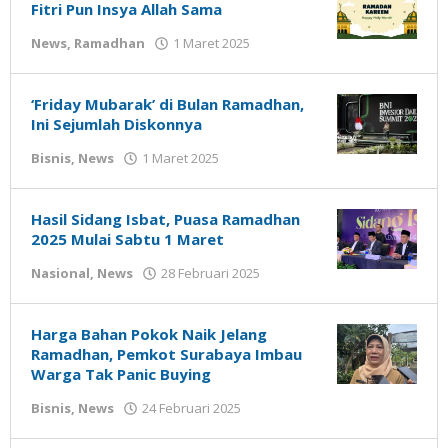
Fitri Pun Insya Allah Sama
oleh
News
,
Ramadhan
1 Maret 2025
Gatot
Susanto
‘Friday Mubarak’ di Bulan Ramadhan,
Ini Sejumlah Diskonnya
oleh
Bisnis
,
News
1 Maret 2025
Gatot
Susanto
Hasil Sidang Isbat, Puasa Ramadhan
2025 Mulai Sabtu 1 Maret
oleh
Nasional
,
News
28 Februari 2025
Gatot
Susanto
Harga Bahan Pokok Naik Jelang
Ramadhan, Pemkot Surabaya Imbau
Warga Tak Panic Buying
oleh
Bisnis
,
News
24 Februari 2025
Gatot
Susanto