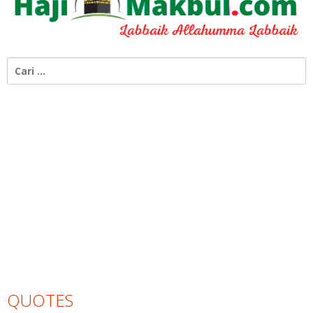
Cari
untuk:
QUOTES