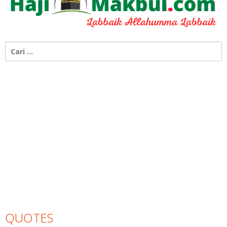
Cari
untuk:
QUOTES