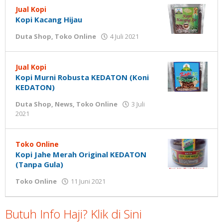
oleh
Jual Kopi
Gatot
Kopi Kacang Hijau
Susanto
oleh
Duta Shop
,
Toko Online
4 Juli 2021
Gatot
Susanto
Jual Kopi
Kopi Murni Robusta KEDATON (Koni
KEDATON)
Duta Shop
,
News
,
Toko Online
3 Juli
oleh
2021
Gatot
Susanto
Toko Online
Kopi Jahe Merah Original KEDATON
(Tanpa Gula)
oleh
Toko Online
11 Juni 2021
Gatot
Susanto
Butuh Info Haji? Klik di Sini