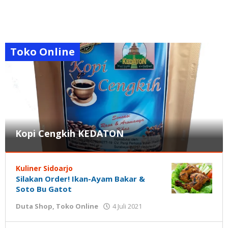
Toko Online
Kopi Cengkih KEDATON
Duta
Shop
,
Kuliner Sidoarjo
Toko
Silakan Order! Ikan-Ayam Bakar &
Online
Soto Bu Gatot
oleh
5
Duta Shop
,
Toko Online
4 Juli 2021
Gatot
Juli
Susanto
2021