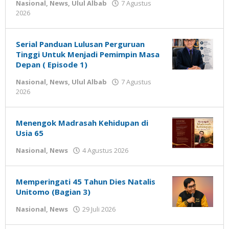
Nasional
,
News
,
Ulul Albab
7 Agustus
oleh
2026
Gatot
Susanto
Serial Panduan Lulusan Perguruan
Tinggi Untuk Menjadi Pemimpin Masa
Depan ( Episode 1)
Nasional
,
News
,
Ulul Albab
7 Agustus
oleh
2026
Gatot
Susanto
Menengok Madrasah Kehidupan di
Usia 65
oleh
Nasional
,
News
4 Agustus 2026
Gatot
Susanto
Memperingati 45 Tahun Dies Natalis
Unitomo (Bagian 3)
oleh
Nasional
,
News
29 Juli 2026
Gatot
Susanto