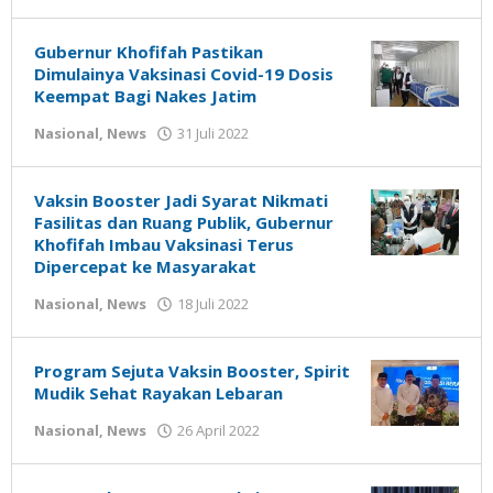
Gatot
Susanto
Gubernur Khofifah Pastikan
Dimulainya Vaksinasi Covid-19 Dosis
Keempat Bagi Nakes Jatim
oleh
Nasional
,
News
31 Juli 2022
Gatot
Susanto
Vaksin Booster Jadi Syarat Nikmati
Fasilitas dan Ruang Publik, Gubernur
Khofifah Imbau Vaksinasi Terus
Dipercepat ke Masyarakat
oleh
Nasional
,
News
18 Juli 2022
Gatot
Susanto
Program Sejuta Vaksin Booster, Spirit
Mudik Sehat Rayakan Lebaran
oleh
Nasional
,
News
26 April 2022
Gatot
Susanto