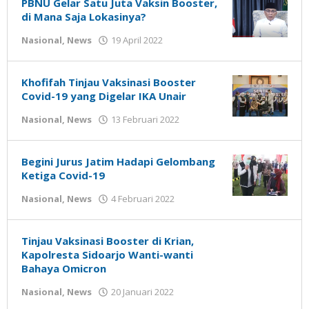
PBNU Gelar Satu Juta Vaksin Booster,
di Mana Saja Lokasinya?
oleh
Nasional
,
News
19 April 2022
Gatot
Susanto
Khofifah Tinjau Vaksinasi Booster
Covid-19 yang Digelar IKA Unair
oleh
Nasional
,
News
13 Februari 2022
Gatot
Susanto
Begini Jurus Jatim Hadapi Gelombang
Ketiga Covid-19
oleh
Nasional
,
News
4 Februari 2022
Gatot
Susanto
Tinjau Vaksinasi Booster di Krian,
Kapolresta Sidoarjo Wanti-wanti
Bahaya Omicron
oleh
Nasional
,
News
20 Januari 2022
Gatot