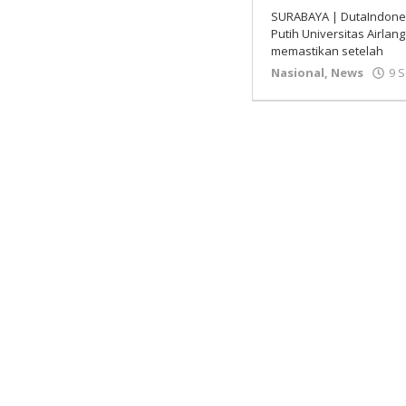
SURABAYA | DutaIndone
Putih Universitas Airlan
memastikan setelah
Nasional
,
News
9 