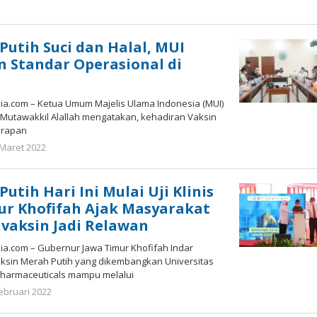
Putih Suci dan Halal, MUI
n Standar Operasional di
.com – Ketua Umum Majelis Ulama Indonesia (MUI)
 Mutawakkil Alallah mengatakan, kehadiran Vaksin
arapan
oleh
 Maret 2022
Nilna
Niswah
utih Hari Ini Mulai Uji Klinis
nur Khofifah Ajak Masyarakat
vaksin Jadi Relawan
.com – Gubernur Jawa Timur Khofifah Indar
aksin Merah Putih yang dikembangkan Universitas
 Pharmaceuticals mampu melalui
oleh
ebruari 2022
Gatot