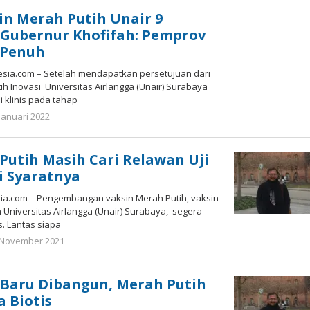
Susanto
sin Merah Putih Unair 9
, Gubernur Khofifah: Pemprov
 Penuh
sia.com – Setelah mendapatkan persetujuan dari
h Inovasi Universitas Airlangga (Unair) Surabaya
 klinis pada tahap
oleh
Januari 2022
Nilna
Niswah
Putih Masih Cari Relawan Uji
ni Syaratnya
a.com – Pengembangan vaksin Merah Putih, vaksin
m Universitas Airlangga (Unair) Surabaya, segera
s. Lantas siapa
oleh
 November 2021
Gatot
Susanto
 Baru Dibangun, Merah Putih
 Biotis