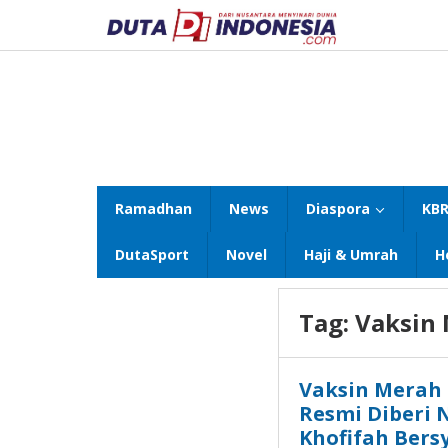
Lewati
ke
konten
Ramadhan
News
Diaspora
KBR
DutaSport
Novel
Haji & Umrah
H
Tag:
Vaksin 
Vaksin Merah 
Resmi Diberi
Khofifah Bers