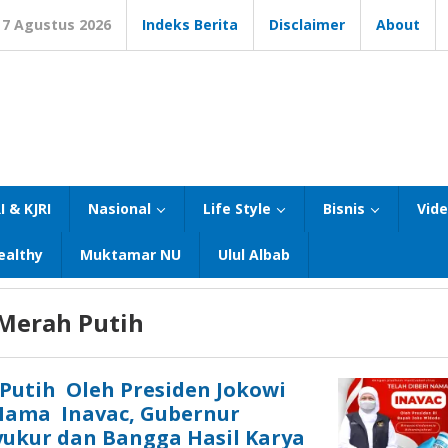
7 Agustus 2026
Indeks Berita
Disclaimer
About
I & KJRI
Nasional
Life Style
Bisnis
Vid
ealthy
Muktamar NU
Ulul Albab
Merah Putih
Putih Oleh Presiden Jokowi
 Nama Inavac, Gubernur
yukur dan Bangga Hasil Karya