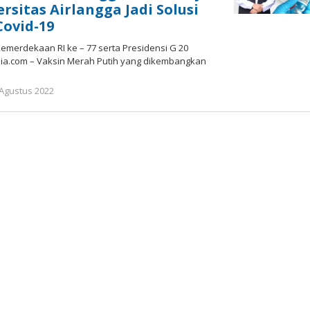
rsitas Airlangga Jadi Solusi
Covid-19
Kemerdekaan RI ke – 77 serta Presidensi G 20
a.com – Vaksin Merah Putih yang dikembangkan
oleh
 Agustus 2022
Gatot
Susanto