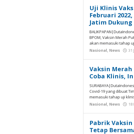
Uji Klinis Vak
Februari 2022
Jatim Dukung
BALIKPAPAN|DutaIndone
BPOM, Vaksin Merah Puti
akan memasuki tahap uji
Nasional
,
News
31 
Vaksin Merah 
Coba Klinis, I
SURABAYA|DutaIndonesi
Covid-19 yang dibuat Ti
memasuki tahap uji klini
Nasional
,
News
18
Pabrik Vaksin
Tetap Bersama