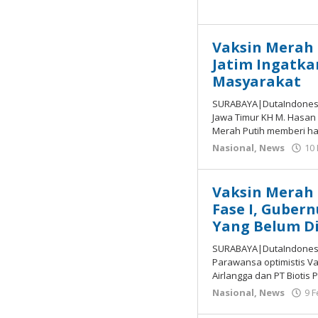
Vaksin Merah 
Jatim Ingatka
Masyarakat
SURABAYA|DutaIndonesia
Jawa Timur KH M. Hasan
Merah Putih memberi h
Nasional
,
News
10
Vaksin Merah P
Fase I, Guber
Yang Belum Di
SURABAYA|DutaIndonesia
Parawansa optimistis V
Airlangga dan PT Biotis
Nasional
,
News
9 F