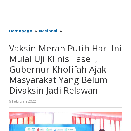
Vaksin
Homepage
»
Nasional
»
Merah
Putih
Vaksin Merah Putih Hari Ini
Hari
Ini
Mulai Uji Klinis Fase I,
Mulai
Gubernur Khofifah Ajak
Uji
Klinis
Masyarakat Yang Belum
Fase
I,
Divaksin Jadi Relawan
Gubernur
Khofifah
oleh
9 Februari 2022
Ajak
Gatot
Masyarakat
Susanto
Yang
Belum
Divaksin