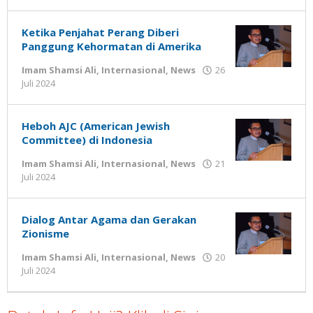
Nilna
Niswah
Ketika Penjahat Perang Diberi
Panggung Kehormatan di Amerika
Imam Shamsi Ali
,
Internasional
,
News
26
oleh
Juli 2024
Gatot
Susanto
Heboh AJC (American Jewish
Committee) di Indonesia
Imam Shamsi Ali
,
Internasional
,
News
21
oleh
Juli 2024
Gatot
Susanto
Dialog Antar Agama dan Gerakan
Zionisme
Imam Shamsi Ali
,
Internasional
,
News
20
oleh
Juli 2024
Gatot
Susanto