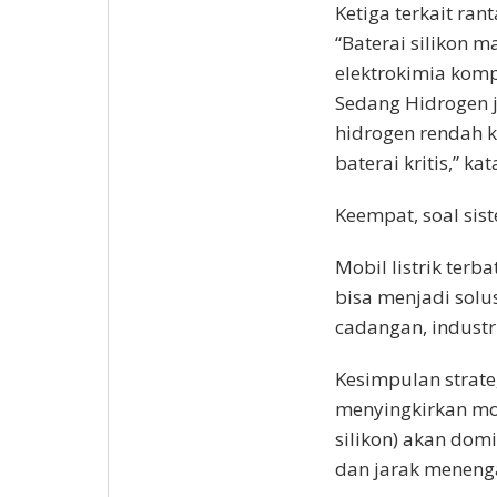
Ketiga terkait ran
“Baterai silikon 
elektrokimia komp
Sedang Hidrogen 
hidrogen rendah 
baterai kritis,” ka
Keempat, soal sis
Mobil listrik terb
bisa menjadi solusi
cadangan, industr
Kesimpulan strateg
menyingkirkan mob
silikon) akan do
dan jarak meneng