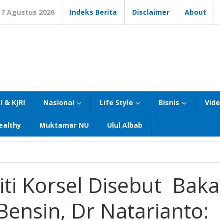
7 Agustus 2026
Indeks Berita
Disclaimer
About
I & KJRI
Nasional
Life Style
Bisnis
Vid
ealthy
Muktamar NU
Ulul Albab
ti Korsel Disebut Baka
Bensin, Dr Natarianto: