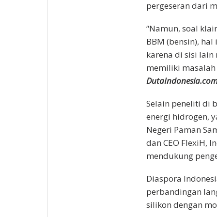
pergeseran dari mo
“Namun, soal klai
BBM (bensin), hal 
karena di sisi lai
memiliki masalah 
DutaIndonesia.co
Selain peneliti di
energi hidrogen, 
Negeri Paman Sam
dan CEO FlexiH, I
mendukung penge
Diaspora Indonesi
perbandingan lang
silikon dengan mo