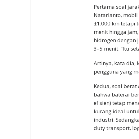
Pertama soal jara
Natarianto, mobil 
±1.000 km tetapi
menit hingga jam,
hidrogen dengan 
3–5 menit. “Itu se
Artinya, kata dia
pengguna yang me
Kedua, soal berat
bahwa baterai berk
efisien) tetap me
kurang ideal untuk
industri. Sedangk
duty transport, lo