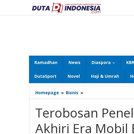
Lewati
ke
konten
Ramadhan
News
Diaspora
KBR
DutaSport
Novel
Haji & Umrah
H
Terobosan
Homepage
»
Bisnis
»
Peneliti
Korsel
Terobosan Peneli
Disebut
Bakal
Akhiri Era Mobil 
Akhiri
Era