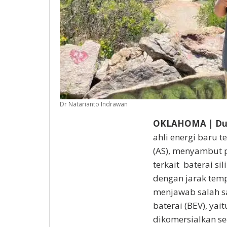
Dr Natarianto Indrawan
OKLAHOMA | Dut
ahli energi baru t
(AS), menyambut po
terkait baterai s
dengan jarak tempu
menjawab salah sa
baterai (BEV), yait
dikomersialkan se