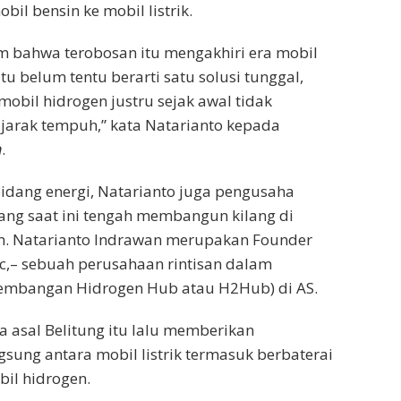
bil bensin ke mobil listrik.
m bahwa terobosan itu mengakhiri era mobil
itu belum tentu berarti satu solusi tunggal,
n mobil hidrogen justru sejak awal tidak
jarak tempuh,” kata Natarianto kepada
m
.
 bidang energi, Natarianto juga pengusaha
yang saat ini tengah membangun kilang di
. Natarianto Indrawan merupakan Founder
nc,– sebuah perusahaan rintisan dalam
mbangan Hidrogen Hub atau H2Hub) di AS.
a asal Belitung itu lalu memberikan
sung antara mobil listrik termasuk berbaterai
bil hidrogen.