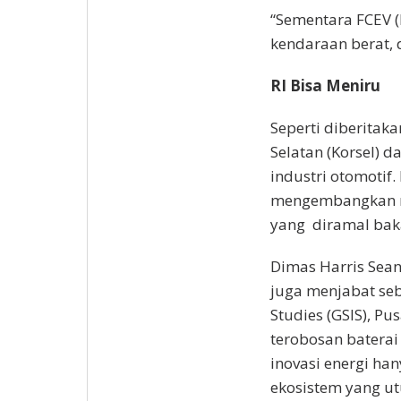
“Sementara FCEV (
kendaraan berat, d
RI Bisa Meniru
Seperti diberitak
Selatan (Korsel) 
industri otomotif.
mengembangkan mob
yang diramal baka
Dimas Harris Sean
juga menjabat seb
Studies (GSIS), Pu
terobosan baterai
inovasi energi ha
ekosistem yang utu