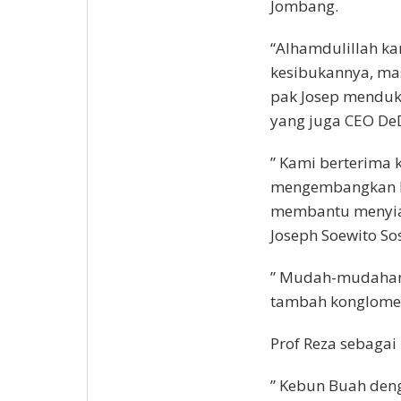
Jombang.
“Alhamdulillah k
kesibukannya, ma
pak Josep menduk
yang juga CEO De
” Kami berterima 
mengembangkan bu
membantu menyiap
Joseph Soewito So
” Mudah-mudahan 
tambah konglomera
Prof Reza sebagai
” Kebun Buah den