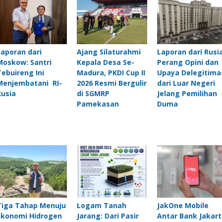
Laporan dari
Ajang Silaturahmi
Laporan dari Rusia
Moskow: Santri
Kepala Desa Se-
Perang Opini dan
Tebuireng Ini
Madura, PKDI Cup II
Upaya Delegitima
Menjembatani RI-
2026 Resmi Bergulir
dari Luar Negeri
Rusia
di SGMRP
Jelang Pemilihan
Pamekasan
Duma
Tiga Tahap Menuju
Logam Tanah
JakOne Mobile
Ekonomi Hidrogen
Jarang: Dari Pasir
Antar Bank Jakart