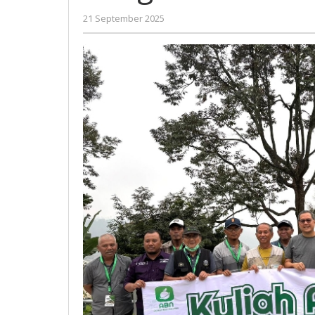
Konglomerat
oleh
21 September 2025
Sosro
Gatot
Group
Susanto