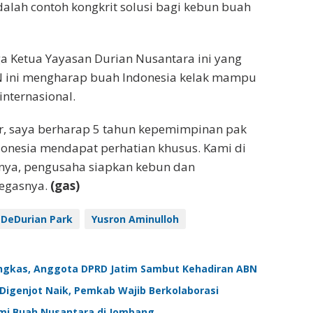
adalah contoh kongkrit solusi bagi kebun buah
ga Ketua Yayasan Durian Nusantara ini yang
 ini mengharap buah Indonesia kelak mampu
internasional.
sar, saya berharap 5 tahun kepemimpinan pak
onesia mendapat perhatian khusus. Kami di
ya, pengusaha siapkan kebun dan
egasnya.
(gas)
DeDurian Park
Yusron Aminulloh
ngkas, Anggota DPRD Jatim Sambut Kehadiran ABN
Digenjot Naik, Pemkab Wajib Berkolaborasi
emi Buah Nusantara di Jombang