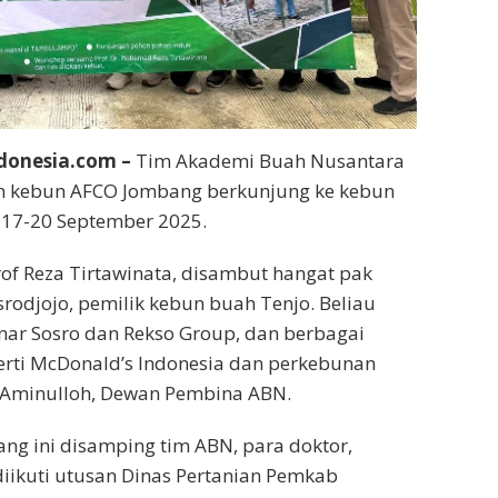
donesia.com –
Tim Akademi Buah Nusantara
m kebun AFCO Jombang berkunjung ke kebun
 17-20 September 2025.
of Reza Tirtawinata, disambut hangat pak
srodjojo, pemilik kebun buah Tenjo. Beliau
inar Sosro dan Rekso Group, dan berbagai
perti McDonald’s Indonesia dan perkebunan
n Aminulloh, Dewan Pembina ABN.
g ini disamping tim ABN, para doktor,
iikuti utusan Dinas Pertanian Pemkab