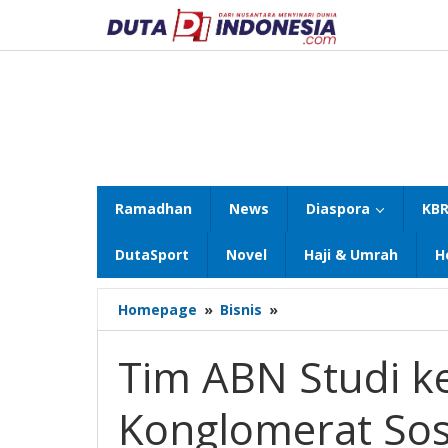
Lewati
ke
konten
Ramadhan
News
Diaspora
KBR
DutaSport
Novel
Haji & Umrah
H
Tim
Homepage
»
Bisnis
»
ABN
Studi
Tim ABN Studi k
ke
Kebun
Konglomerat So
Buah
Milik