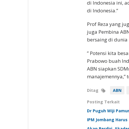
di Indonesia ini, 
di Indonesia.”
Prof Reza yang ju
juga Pembina ABN
bersaing di dunia 
” Potensi kita be
Prabowo buah Ind
ABN siapkan SDMn
manajemennya,” t
Ditag
ABN
Posting Terkait
Dr Puguh Wiji Pamu
IPM Jombang Harus 
Akan Berdiri, Akad