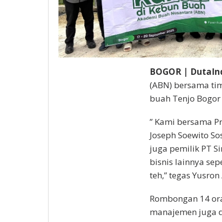
BOGOR | DutaIn
(ABN) bersama ti
buah Tenjo Bogor
” Kami bersama Pr
Joseph Soewito So
juga pemilik PT S
bisnis lainnya se
teh,” tegas Yusro
Rombongan 14 oran
manajemen juga d