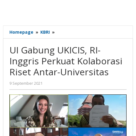
UI
Homepage
»
KBRI
»
Gabung
UKICIS,
UI Gabung UKICIS, RI-
RI-
Inggris
Inggris Perkuat Kolaborasi
Perkuat
Riset Antar-Universitas
Kolaborasi
Riset
Antar-
oleh
9 September 2021
Gatot
Universitas
Susanto