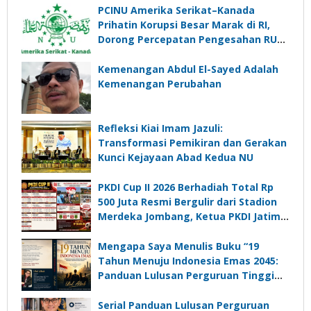
PCINU Amerika Serikat–Kanada
Prihatin Korupsi Besar Marak di RI,
Dorong Percepatan Pengesahan RUU
Perampasan Aset
Kemenangan Abdul El-Sayed Adalah
Kemenangan Perubahan
Refleksi Kiai Imam Jazuli:
Transformasi Pemikiran dan Gerakan
Kunci Kejayaan Abad Kedua NU
PKDI Cup II 2026 Berhadiah Total Rp
500 Juta Resmi Bergulir dari Stadion
Merdeka Jombang, Ketua PKDI Jatim:
Ajang Silaturrahmi dan Media
Komunikasi Kades untuk Memajukan
Mengapa Saya Menulis Buku “19
Desa
Tahun Menuju Indonesia Emas 2045:
Panduan Lulusan Perguruan Tinggi
Untuk Menjadi Pemimpin Masa
Depan”?
Serial Panduan Lulusan Perguruan