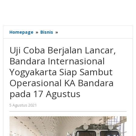
Uji
Homepage
»
Bisnis
»
Coba
Berjalan
Uji Coba Berjalan Lancar,
Lancar,
Bandara
Bandara Internasional
Internasional
Yogyakarta Siap Sambut
Yogyakarta
Siap
Operasional KA Bandara
Sambut
Operasional
pada 17 Agustus
KA
Bandara
oleh
5 Agustus 2021
pada
Gatot
17
Susanto
Agustus