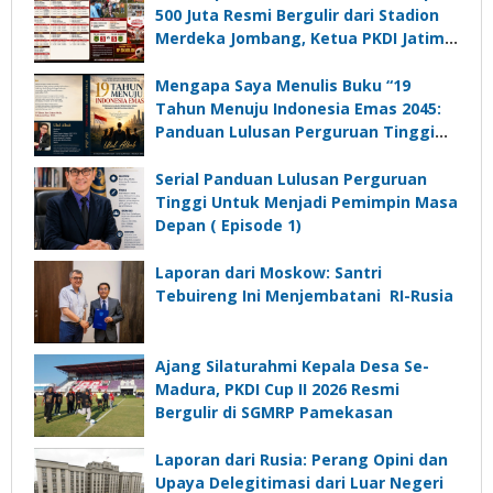
500 Juta Resmi Bergulir dari Stadion
Merdeka Jombang, Ketua PKDI Jatim:
Ajang Silaturrahmi dan Media
Komunikasi Kades untuk Memajukan
Mengapa Saya Menulis Buku “19
Desa
Tahun Menuju Indonesia Emas 2045:
Panduan Lulusan Perguruan Tinggi
Untuk Menjadi Pemimpin Masa
Depan”?
Serial Panduan Lulusan Perguruan
Tinggi Untuk Menjadi Pemimpin Masa
Depan ( Episode 1)
Laporan dari Moskow: Santri
Tebuireng Ini Menjembatani RI-Rusia
Ajang Silaturahmi Kepala Desa Se-
Madura, PKDI Cup II 2026 Resmi
Bergulir di SGMRP Pamekasan
Laporan dari Rusia: Perang Opini dan
Upaya Delegitimasi dari Luar Negeri