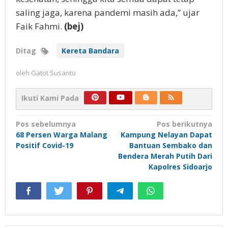
saling jaga, karena pandemi masih ada,” ujar
Faik Fahmi.
(bej)
Ditag
Kereta Bandara
oleh
Gatot Susanto
Ikuti Kami Pada
Navigasi
Pos sebelumnya
Pos berikutnya
68 Persen Warga Malang
Kampung Nelayan Dapat
pos
Positif Covid-19
Bantuan Sembako dan
Bendera Merah Putih Dari
Kapolres Sidoarjo