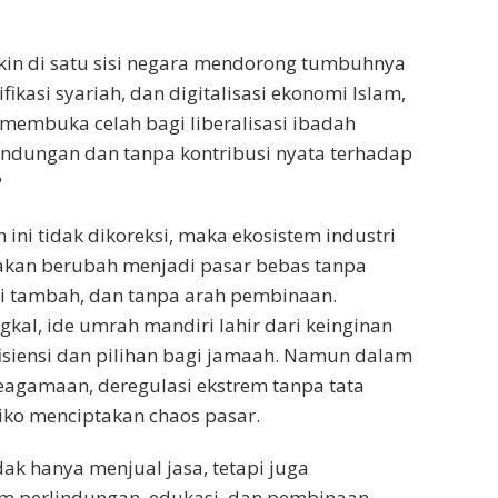
n di satu sisi negara mendorong tumbuhnya
tifikasi syariah, dan digitalisasi ekonomi Islam,
n membuka celah bagi liberalisasi ibadah
indungan dan tanpa kontribusi nyata terhadap
?
n ini tidak dikoreksi, maka ekosistem industri
akan berubah menjadi pasar bebas tanpa
lai tambah, dan tanpa arah pembinaan.
gkal, ide umrah mandiri lahir dari keinginan
isiensi dan pilihan bagi jamaah. Namun dalam
keagamaan, deregulasi ekstrem tanpa tata
siko menciptakan chaos pasar.
dak hanya menjual jasa, tetapi juga
 perlindungan, edukasi, dan pembinaan