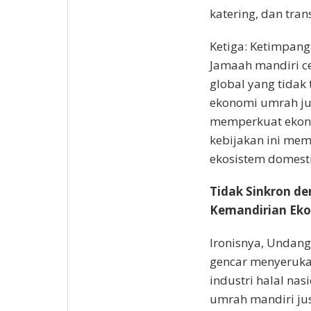
katering, dan tran
Ketiga: Ketimpang
Jamaah mandiri c
global yang tidak t
ekonomi umrah just
memperkuat ekono
kebijakan ini mem
ekosistem domesti
Tidak Sinkron d
Kemandirian Ek
Ironisnya, Undang
gencar menyeruka
industri halal na
umrah mandiri jus