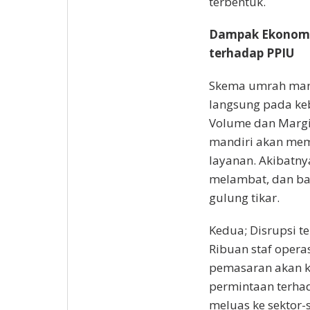
terbentuk.
Dampak Ekonomi
terhadap PPIU
Skema umrah man
langsung pada keb
Volume dan Margi
mandiri akan mem
layanan. Akibatn
melambat, dan ba
gulung tikar.
Kedua; Disrupsi 
Ribuan staf opera
pemasaran akan k
permintaan terhad
meluas ke sektor-s