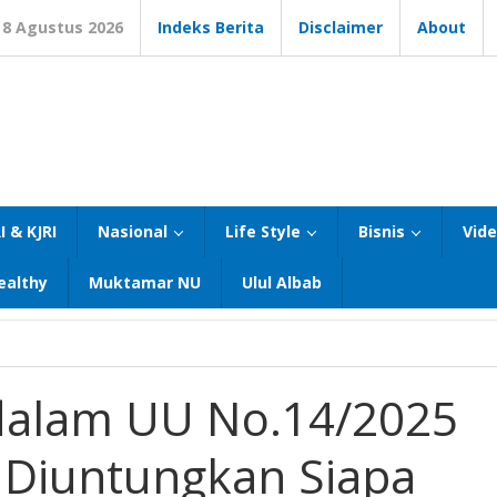
8 Agustus 2026
Indeks Berita
Disclaimer
About
I & KJRI
Nasional
Life Style
Bisnis
Vid
ealthy
Muktamar NU
Ulul Albab
dalam UU No.14/2025
a Diuntungkan Siapa