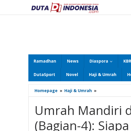
Lewati
ke
konten
Ramadhan
News
Diaspora
KBR
DutaSport
Novel
Haji & Umrah
H
Umrah
Homepage
»
Haji & Umrah
»
Mandiri
dalam
Umrah Mandiri 
UU
No.14/2025
(Bagian-4): Siap
(Bagian-
4):