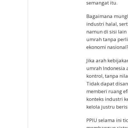
semangat itu.
Bagaimana mungki
industri halal, ser
namun di sisi lai
umrah tanpa perl
ekonomi nasional
Jika arah kebijaka
umrah Indonesia 
kontrol, tanpa ni
Tidak dapat disan
memberi ruang ef
konteks industri 
kelola justru beri
PPIU selama ini ti
membangun sistem