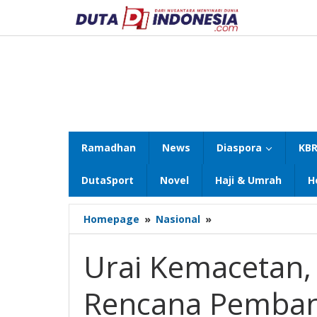
Lewati
ke
konten
Ramadhan
News
Diaspora
KBR
DutaSport
Novel
Haji & Umrah
H
Urai
Homepage
»
Nasional
»
Kemacetan,
Bupati
Urai Kemacetan, 
Sidoarjo
Bahas
Rencana Pemban
Rencana
Pembangunan