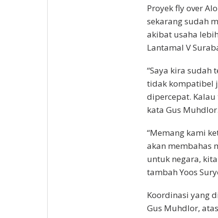
Proyek fly over Al
sekarang sudah me
akibat usaha lebi
Lantamal V Surab
“Saya kira sudah
tidak kompatibel 
dipercepat. Kalau 
kata Gus Muhdlor
“Memang kami keti
akan membahas men
untuk negara, kit
tambah Yoos Sury
Koordinasi yang d
Gus Muhdlor, atas