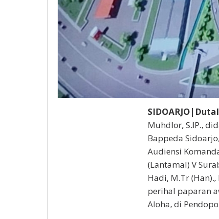
SIDOARJO|DutaI
Muhdlor, S.IP., d
Bappeda Sidoarjo
Audiensi Komanda
(Lantamal) V Sur
Hadi, M.Tr (Han).
perihal paparan 
Aloha, di Pendopo