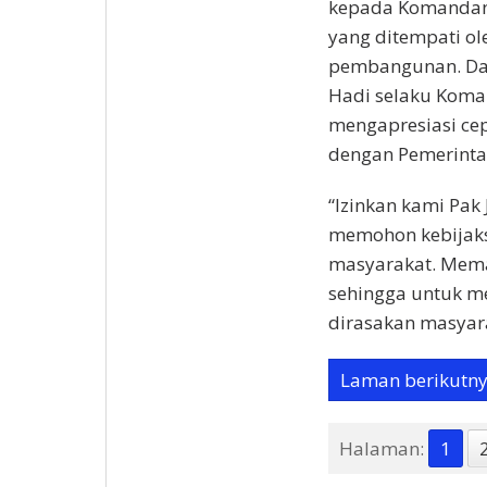
kepada Komandan 
yang ditempati ol
pembangunan. Dan
Hadi selaku Koma
mengapresiasi cep
dengan Pemerinta
“Izinkan kami Pak
memohon kebijaks
masyarakat. Meman
sehingga untuk 
dirasakan masyar
Laman berikutn
Halaman:
1