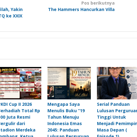
Pos berikutnya
ilah, Yakin
The Hammers Hancurkan Villa
Q ke XXIX
PKDI Cup II 2026
Mengapa Saya
Serial Panduan
Berhadiah Total Rp
Menulis Buku “19
Lulusan Pergurua
500 Juta Resmi
Tahun Menuju
Tinggi Untuk
Bergulir dari
Indonesia Emas
Menjadi Pemimpi
Stadion Merdeka
2045: Panduan
Masa Depan (
Jombang, Ketua
Lulusan Perguruan
Episode 1)