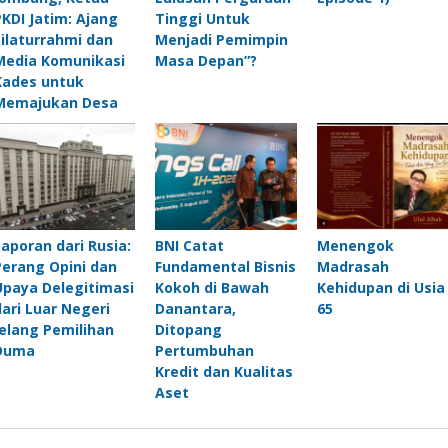
PKDI Jatim: Ajang
Tinggi Untuk
Silaturrahmi dan
Menjadi Pemimpin
Media Komunikasi
Masa Depan”?
Kades untuk
Memajukan Desa
Laporan dari Rusia:
BNI Catat
Menengok
Perang Opini dan
Fundamental Bisnis
Madrasah
Upaya Delegitimasi
Kokoh di Bawah
Kehidupan di Usia
dari Luar Negeri
Danantara,
65
Jelang Pemilihan
Ditopang
Duma
Pertumbuhan
Kredit dan Kualitas
Aset