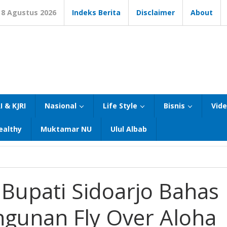
8 Agustus 2026
Indeks Berita
Disclaimer
About
I & KJRI
Nasional
Life Style
Bisnis
Vid
ealthy
Muktamar NU
Ulul Albab
Bupati Sidoarjo Bahas
gunan Fly Over Aloha