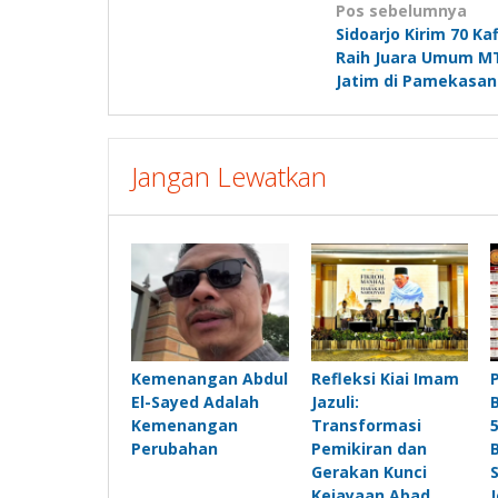
Navigasi
Pos sebelumnya
Sidoarjo Kirim 70 Kaf
pos
Raih Juara Umum MT
Jatim di Pamekasan
Jangan Lewatkan
Kemenangan Abdul
Refleksi Kiai Imam
El-Sayed Adalah
Jazuli:
Kemenangan
Transformasi
Perubahan
Pemikiran dan
Gerakan Kunci
Kejayaan Abad