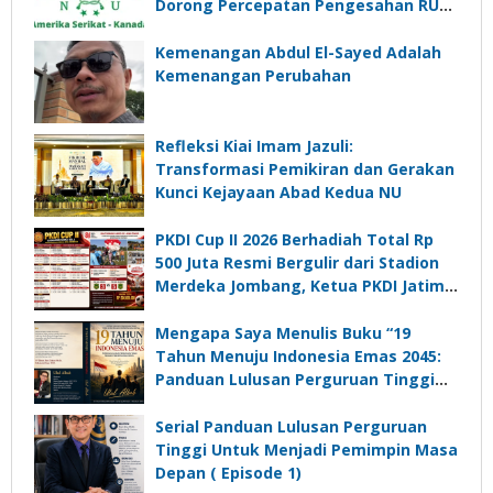
Dorong Percepatan Pengesahan RUU
Perampasan Aset
Kemenangan Abdul El-Sayed Adalah
Kemenangan Perubahan
Refleksi Kiai Imam Jazuli:
Transformasi Pemikiran dan Gerakan
Kunci Kejayaan Abad Kedua NU
PKDI Cup II 2026 Berhadiah Total Rp
500 Juta Resmi Bergulir dari Stadion
Merdeka Jombang, Ketua PKDI Jatim:
Ajang Silaturrahmi dan Media
Komunikasi Kades untuk Memajukan
Mengapa Saya Menulis Buku “19
Desa
Tahun Menuju Indonesia Emas 2045:
Panduan Lulusan Perguruan Tinggi
Untuk Menjadi Pemimpin Masa
Depan”?
Serial Panduan Lulusan Perguruan
Tinggi Untuk Menjadi Pemimpin Masa
Depan ( Episode 1)