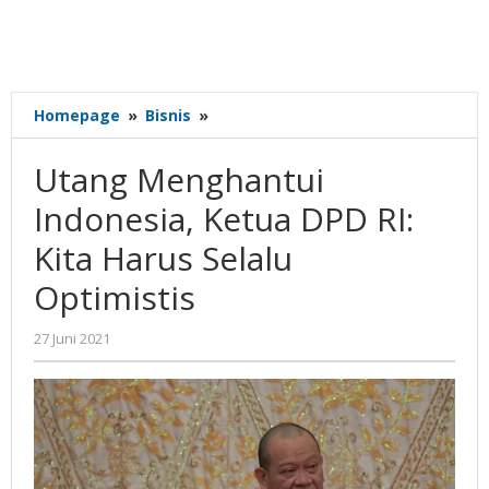
Utang
Homepage
»
Bisnis
»
Menghantui
Indonesia,
Utang Menghantui
Ketua
DPD
Indonesia, Ketua DPD RI:
RI:
Kita Harus Selalu
Kita
Harus
Optimistis
Selalu
Optimistis
oleh
27 Juni 2021
Gatot
Susanto