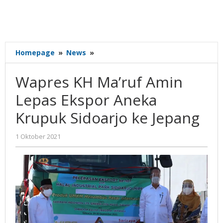
Wapres
Homepage
»
News
»
KH
Ma'ruf
Wapres KH Ma’ruf Amin
Amin
Lepas
Lepas Ekspor Aneka
Ekspor
Krupuk Sidoarjo ke Jepang
Aneka
Krupuk
Sidoarjo
oleh
1 Oktober 2021
Gatot
ke
Susanto
Jepang