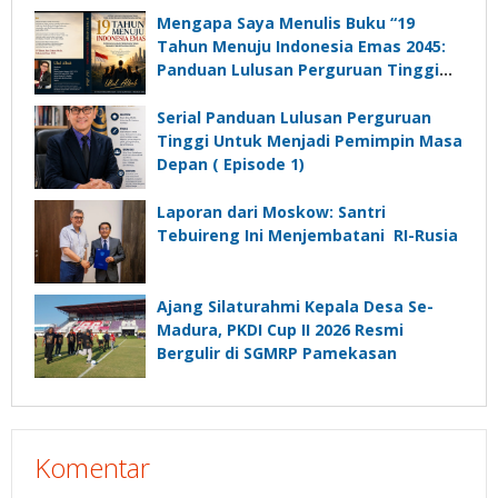
Komunikasi Kades untuk Memajukan
Mengapa Saya Menulis Buku “19
Desa
Tahun Menuju Indonesia Emas 2045:
Panduan Lulusan Perguruan Tinggi
Untuk Menjadi Pemimpin Masa
Depan”?
Serial Panduan Lulusan Perguruan
Tinggi Untuk Menjadi Pemimpin Masa
Depan ( Episode 1)
Laporan dari Moskow: Santri
Tebuireng Ini Menjembatani RI-Rusia
Ajang Silaturahmi Kepala Desa Se-
Madura, PKDI Cup II 2026 Resmi
Bergulir di SGMRP Pamekasan
Komentar