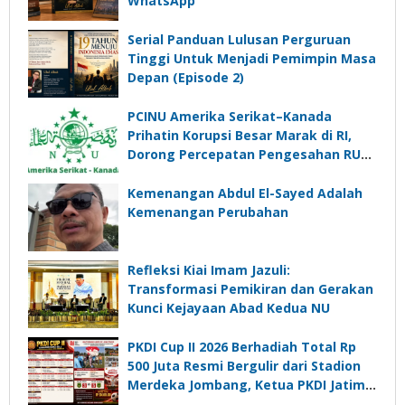
WhatsApp
Serial Panduan Lulusan Perguruan
Tinggi Untuk Menjadi Pemimpin Masa
Depan (Episode 2)
PCINU Amerika Serikat–Kanada
Prihatin Korupsi Besar Marak di RI,
Dorong Percepatan Pengesahan RUU
Perampasan Aset
Kemenangan Abdul El-Sayed Adalah
Kemenangan Perubahan
Refleksi Kiai Imam Jazuli:
Transformasi Pemikiran dan Gerakan
Kunci Kejayaan Abad Kedua NU
PKDI Cup II 2026 Berhadiah Total Rp
500 Juta Resmi Bergulir dari Stadion
Merdeka Jombang, Ketua PKDI Jatim:
Ajang Silaturrahmi dan Media