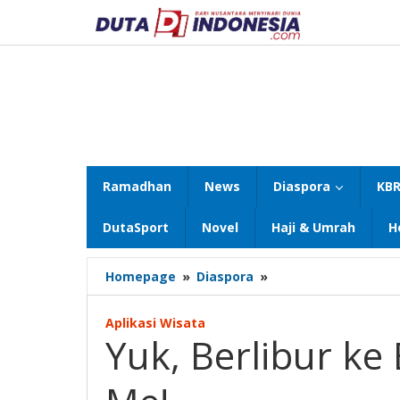
Lewati
ke
konten
Ramadhan
News
Diaspora
KBR
DutaSport
Novel
Haji & Umrah
H
Yuk,
Homepage
»
Diaspora
»
Berlibur
ke
Aplikasi Wisata
Bali
Yuk, Berlibur ke
dengan
Tour
by