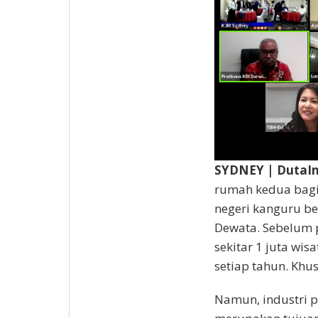
SYDNEY | DutaI
rumah kedua bagi 
negeri kanguru b
Dewata. Sebelum 
sekitar 1 juta wis
setiap tahun. Khus
Namun, industri pa