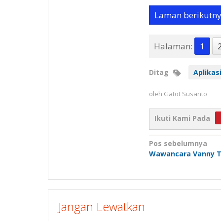
Laman berikutn
Halaman:
1
Ditag
Aplikas
oleh
Gatot Susanto
Ikuti Kami Pada
Navigasi
Pos sebelumnya
Wawancara Vanny T
pos
Jangan Lewatkan