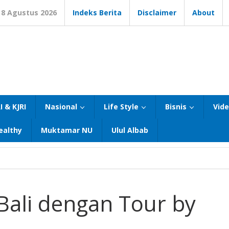
8 Agustus 2026
Indeks Berita
Disclaimer
About
I & KJRI
Nasional
Life Style
Bisnis
Vid
ealthy
Muktamar NU
Ulul Albab
 Bali dengan Tour by