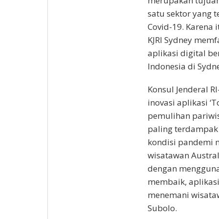
merupakan tujuan 
satu sektor yang 
Covid-19. Karena 
KJRI Sydney memfa
aplikasi digital b
Indonesia di Sydne
Konsul Jenderal R
inovasi aplikasi 
pemulihan pariwisa
paling terdampak
kondisi pandemi 
wisatawan Austral
dengan menggunak
membaik, aplikasi
menemani wisatawa
Subolo.