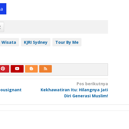
ya
2
i Wisata
KJRI Sydney
Tour By Me
Pos berikutnya
ousignant
Kekhawatiran Itu: Hilangnya Jati
Diri Generasi Muslim!