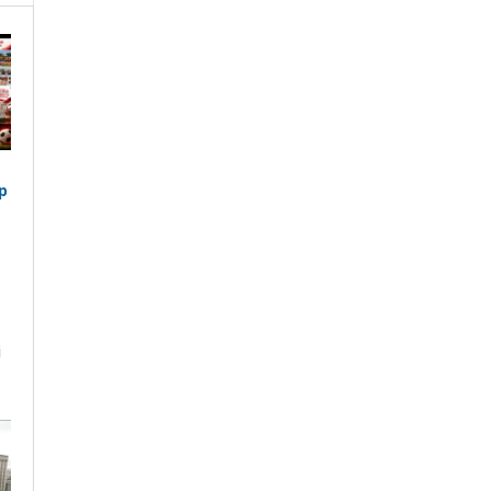
p
i
a