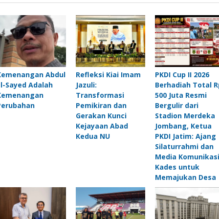
Kemenangan Abdul
Refleksi Kiai Imam
PKDI Cup II 2026
El-Sayed Adalah
Jazuli:
Berhadiah Total R
Kemenangan
Transformasi
500 Juta Resmi
Perubahan
Pemikiran dan
Bergulir dari
Gerakan Kunci
Stadion Merdeka
Kejayaan Abad
Jombang, Ketua
Kedua NU
PKDI Jatim: Ajang
Silaturrahmi dan
Media Komunikas
Kades untuk
Memajukan Des