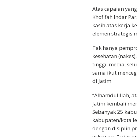
Atas capaian yang
Khofifah Indar Pa
kasih atas kerja ke
elemen strategis 
Tak hanya pempro
kesehatan (nakes)
tinggi, media, se
sama ikut menceg
di Jatim.
“Alhamdulillah, ata
Jatim kembali me
Sebanyak 25 kabup
kabupaten/kota le
dengan disiplin pr
vaksinasi ,” ujar 