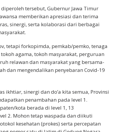
 diperoleh tersebut, Gubernur Jawa Timur
rawansa memberikan apresiasi dan terima
ras, sinergi, serta kolaborasi dari berbagai
masyarakat.
v, tetapi forkopimda, pemkab/pemko, tenaga
, tokoh agama, tokoh masyarakat, perguruan
luruh relawan dan masyarakat yang bersama-
ah dan mengendalikan penyebaran Covid-19
s ikhtiar, sinergi dan do’a kita semua, Provinsi
ndapatkan penambahan pada level 1.
aten/kota berada di level 1, 13
vel 2. Mohon tetap waspada dan diikuti
otokol kesehatan (prokes) serta percepatan
orang nomor satu di Jatim di Gedung Negara