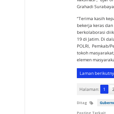
Grahadi Surabaya
“Terima kasih kep
bekerja keras dan
berkolaborasi dii
19 di Jatim. Di d
POLRI, Pemkab/Pe
tokoh masyarakat,
elemen masyarakat
Laman berikutn
Halaman:
1
Ditag
Gubernu
Posting Terkait