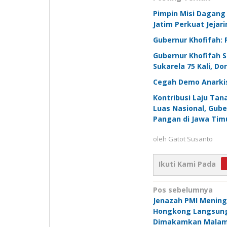
Pimpin Misi Dagang
Jatim Perkuat Jejari
Gubernur Khofifah: 
Gubernur Khofifah 
Sukarela 75 Kali, D
Cegah Demo Anarkis
Kontribusi Laju Tan
Luas Nasional, Gub
Pangan di Jawa Tim
oleh
Gatot Susanto
Ikuti Kami Pada
Navigasi
Pos sebelumnya
Jenazah PMI Mening
pos
Hongkong Langsun
Dimakamkan Malam I