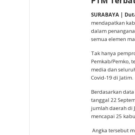
PTM Terba
SURABAYA | Dut
mendapatkan kab
dalam penanganan 
semua elemen mas
Tak hanya pemprov
Pemkab/Pemko, ten
media dan seluru
Covid-19 di Jatim.
Berdasarkan data 
tanggal 22 Septem
jumlah daerah di 
mencapai 25 kabu
Angka tersebut m