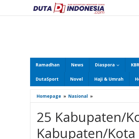
Lewati
ke
konten
Ramadhan
News
Diaspora
KBR
DutaSport
Novel
Haji & Umrah
H
25
Homepage
»
Nasional
»
Kabupaten/Kota
Level
25 Kabupaten/Ko
1
dan
Kabupaten/Kota 
13
Kabupaten/Kota