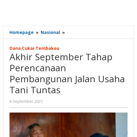
Akhir
Homepage
»
Nasional
»
September
Tahap
Dana Cukai Tembakau
Perencanaan
Akhir September Tahap
Pembangunan
Jalan
Perencanaan
Usaha
Pembangunan Jalan Usaha
Tani
Tuntas
Tani Tuntas
oleh
6 September 2021
Gatot
Susanto