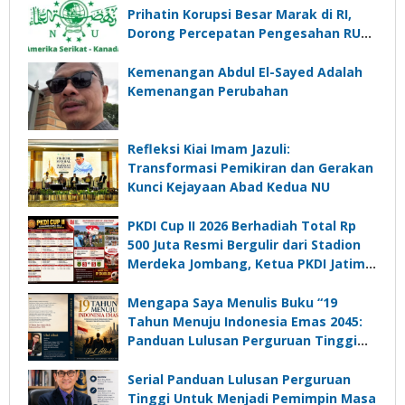
Prihatin Korupsi Besar Marak di RI,
Dorong Percepatan Pengesahan RUU
Perampasan Aset
Kemenangan Abdul El-Sayed Adalah
Kemenangan Perubahan
Refleksi Kiai Imam Jazuli:
Transformasi Pemikiran dan Gerakan
Kunci Kejayaan Abad Kedua NU
PKDI Cup II 2026 Berhadiah Total Rp
500 Juta Resmi Bergulir dari Stadion
Merdeka Jombang, Ketua PKDI Jatim:
Ajang Silaturrahmi dan Media
Komunikasi Kades untuk Memajukan
Mengapa Saya Menulis Buku “19
Desa
Tahun Menuju Indonesia Emas 2045:
Panduan Lulusan Perguruan Tinggi
Untuk Menjadi Pemimpin Masa
Depan”?
Serial Panduan Lulusan Perguruan
Tinggi Untuk Menjadi Pemimpin Masa