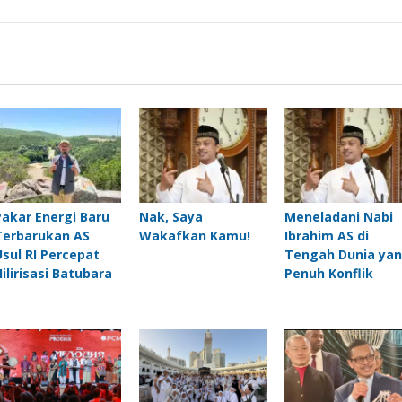
Pakar Energi Baru
Nak, Saya
Meneladani Nabi
Terbarukan AS
Wakafkan Kamu!
Ibrahim AS di
Usul RI Percepat
Tengah Dunia ya
Hilirisasi Batubara
Penuh Konflik