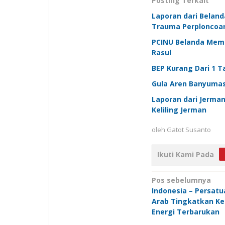
Posting Terkait
Laporan dari Belanda
Trauma Perploncoa
PCINU Belanda Mem
Rasul
BEP Kurang Dari 1 T
Gula Aren Banyumas
Laporan dari Jerma
Keliling Jerman
oleh
Gatot Susanto
Ikuti Kami Pada
Navigasi
Pos sebelumnya
Indonesia – Persatu
pos
Arab Tingkatkan K
Energi Terbarukan