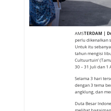
AMS
TERDAM | Du
perlu dikenalkan 
Untuk itu sebanya
tahun mengisi lib
Cultuurtuin’ (Tam
30 – 31 Juli dan 
Selama 3 hari te
dengan 3 tema be
angklung, dan me
Duta Besar Indone
melihat bagaimana