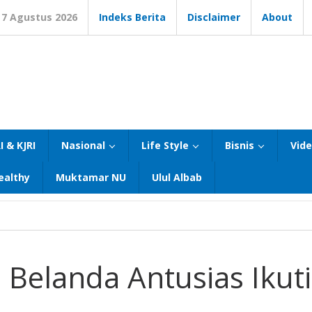
7 Agustus 2026
Indeks Berita
Disclaimer
About
I & KJRI
Nasional
Life Style
Bisnis
Vid
ealthy
Muktamar NU
Ulul Albab
 Belanda Antusias Ikuti