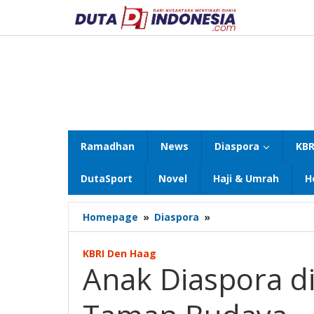
Lewati
ke
konten
Ramadhan
News
Diaspora
KBR
DutaSport
Novel
Haji & Umrah
H
Anak
Homepage
»
Diaspora
»
Diaspora
di
KBRI Den Haag
Belanda
Anak Diaspora di
Antusias
Ikuti
Taman