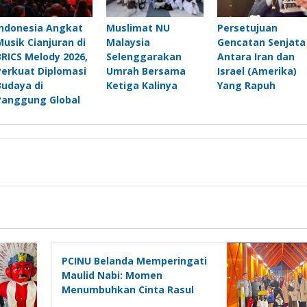
Indonesia Angkat
Muslimat NU
Persetujuan
Musik Cianjuran di
Malaysia
Gencatan Senjata
BRICS Melody 2026,
Selenggarakan
Antara Iran dan
Perkuat Diplomasi
Umrah Bersama
Israel (Amerika)
Budaya di
Ketiga Kalinya
Yang Rapuh
Panggung Global
PCINU Belanda Memperingati
Maulid Nabi: Momen
Menumbuhkan Cinta Rasul