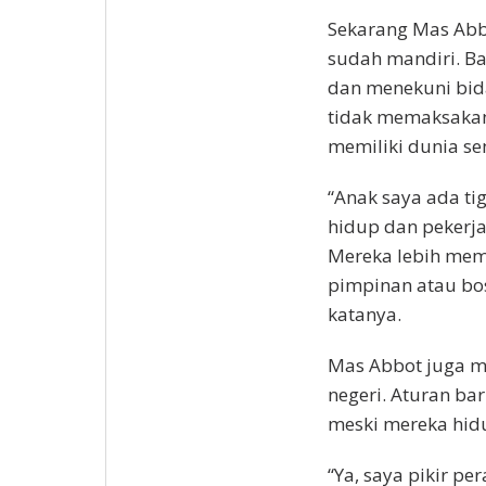
Sekarang Mas Abb
sudah mandiri. Ba
dan menekuni bida
tidak memaksaka
memiliki dunia sen
“Anak saya ada ti
hidup dan pekerja
Mereka lebih memi
pimpinan atau bos
katanya.
Mas Abbot juga me
negeri. Aturan bar
meski mereka hidu
“Ya, saya pikir pe