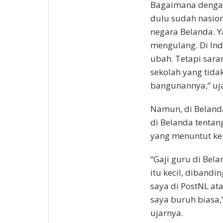
Bagaimana dengan 
dulu sudah nasion
negara Belanda. Y
mengulang. Di Ind
ubah. Tetapi sara
sekolah yang tida
bangunannya,” uj
Namun, di Belanda
di Belanda tentan
yang menuntut ken
“Gaji guru di Bela
itu kecil, dibandi
saya di PostNL ata
saya buruh biasa,
ujarnya.