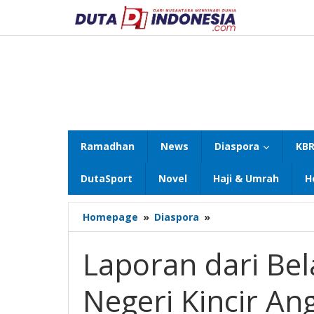
Lewati
ke
konten
Ramadhan
News
Diaspora
KBR
DutaSport
Novel
Haji & Umrah
H
Laporan
Homepage
»
Diaspora
»
dari
Belanda: Pilih
Laporan dari Bel
Sekolah
di
Negeri Kincir A
Negeri
Kincir