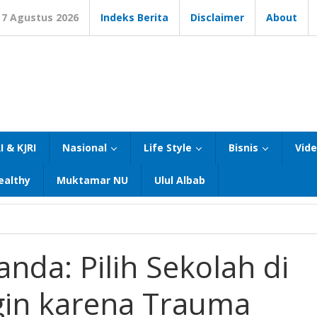
7 Agustus 2026
Indeks Berita
Disclaimer
About
I & KJRI
Nasional
Life Style
Bisnis
Vid
ealthy
Muktamar NU
Ulul Albab
anda: Pilih Sekolah di
ngin karena Trauma