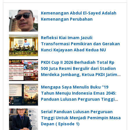
Kemenangan Abdul El-Sayed Adalah
Kemenangan Perubahan
Refleksi Kiai Imam Jazuli:
Transformasi Pemikiran dan Gerakan
Kunci Kejayaan Abad Kedua NU
PKDI Cup II 2026 Berhadiah Total Rp
500 Juta Resmi Bergulir dari Stadion
Merdeka Jombang, Ketua PKDI Jatim:
Ajang Silaturrahmi dan Media
Komunikasi Kades untuk Memajukan
Mengapa Saya Menulis Buku “19
Desa
Tahun Menuju Indonesia Emas 2045:
Panduan Lulusan Perguruan Tinggi
Untuk Menjadi Pemimpin Masa
Depan”?
Serial Panduan Lulusan Perguruan
Tinggi Untuk Menjadi Pemimpin Masa
Depan ( Episode 1)