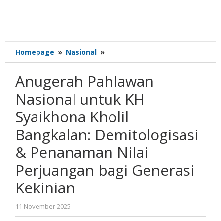
Anugerah
Homepage
»
Nasional
»
Pahlawan
Nasional
Anugerah Pahlawan
untuk
KH
Nasional untuk KH
Syaikhona
Syaikhona Kholil
Kholil
Bangkalan:
Bangkalan: Demitologisasi
Demitologisasi
&
& Penanaman Nilai
Penanaman
Perjuangan bagi Generasi
Nilai
Perjuangan
Kekinian
bagi
Generasi
oleh
11 November 2025
Kekinian
Gatot