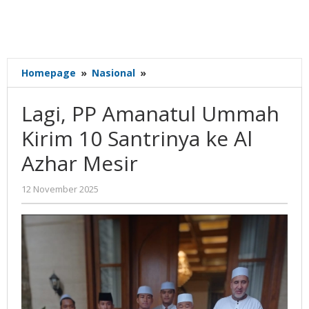
Lagi,
Homepage
»
Nasional
»
PP
Amanatul
Lagi, PP Amanatul Ummah
Ummah
Kirim
Kirim 10 Santrinya ke Al
10
Azhar Mesir
Santrinya
ke
Al
oleh
12 November 2025
Gatot
Azhar
Susanto
Mesir