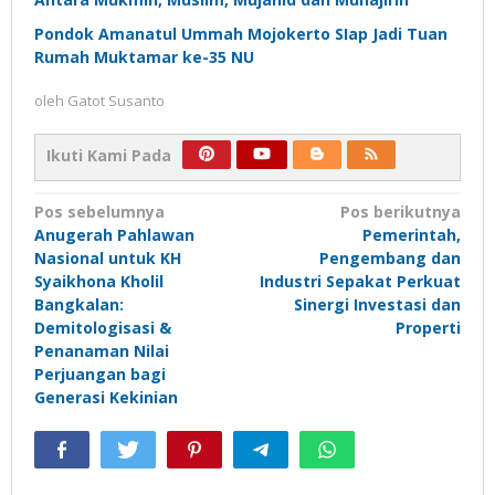
Pondok Amanatul Ummah Mojokerto SIap Jadi Tuan
Rumah Muktamar ke-35 NU
oleh
Gatot Susanto
Ikuti Kami Pada
Navigasi
Pos sebelumnya
Pos berikutnya
Anugerah Pahlawan
Pemerintah,
pos
Nasional untuk KH
Pengembang dan
Syaikhona Kholil
Industri Sepakat Perkuat
Bangkalan:
Sinergi Investasi dan
Demitologisasi &
Properti
Penanaman Nilai
Perjuangan bagi
Generasi Kekinian