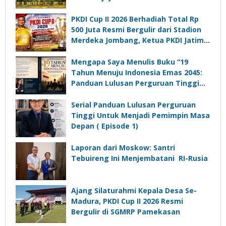
PKDI Cup II 2026 Berhadiah Total Rp
500 Juta Resmi Bergulir dari Stadion
Merdeka Jombang, Ketua PKDI Jatim:
Ajang Silaturrahmi dan Media
Komunikasi Kades untuk Memajukan
Mengapa Saya Menulis Buku “19
Desa
Tahun Menuju Indonesia Emas 2045:
Panduan Lulusan Perguruan Tinggi
Untuk Menjadi Pemimpin Masa
Depan”?
Serial Panduan Lulusan Perguruan
Tinggi Untuk Menjadi Pemimpin Masa
Depan ( Episode 1)
Laporan dari Moskow: Santri
Tebuireng Ini Menjembatani RI-Rusia
Ajang Silaturahmi Kepala Desa Se-
Madura, PKDI Cup II 2026 Resmi
Bergulir di SGMRP Pamekasan