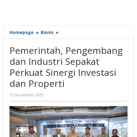
Pemerintah,
Homepage
»
Bisnis
»
Pengembang
dan
Pemerintah, Pengembang
Industri
Sepakat
dan Industri Sepakat
Perkuat
Perkuat Sinergi Investasi
Sinergi
Investasi
dan Properti
dan
Properti
oleh
12 November 2025
Gatot
Susanto