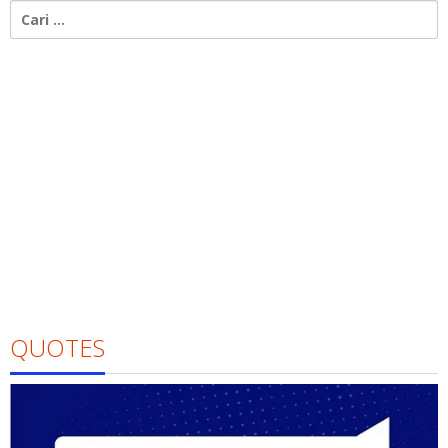
Cari
untuk:
QUOTES