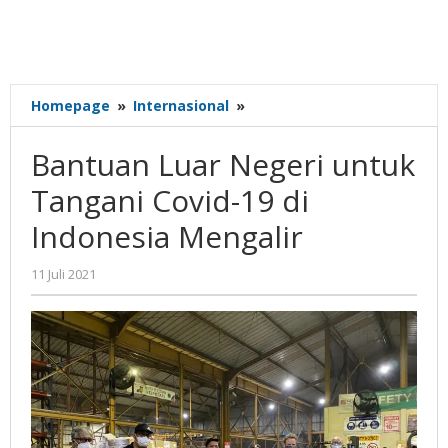
Bantuan
Homepage
»
Internasional
»
Luar
Negeri
Bantuan Luar Negeri untuk
untuk
Tangani
Tangani Covid-19 di
Covid-
Indonesia Mengalir
19
di
Indonesia
oleh
11 Juli 2021
Gatot
Mengalir
Susanto