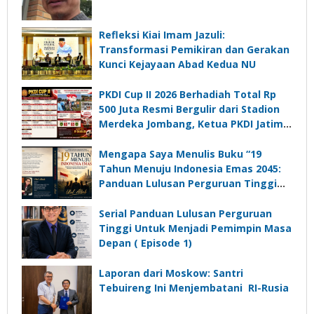
Refleksi Kiai Imam Jazuli:
Transformasi Pemikiran dan Gerakan
Kunci Kejayaan Abad Kedua NU
PKDI Cup II 2026 Berhadiah Total Rp
500 Juta Resmi Bergulir dari Stadion
Merdeka Jombang, Ketua PKDI Jatim:
Ajang Silaturrahmi dan Media
Komunikasi Kades untuk Memajukan
Mengapa Saya Menulis Buku “19
Desa
Tahun Menuju Indonesia Emas 2045:
Panduan Lulusan Perguruan Tinggi
Untuk Menjadi Pemimpin Masa
Depan”?
Serial Panduan Lulusan Perguruan
Tinggi Untuk Menjadi Pemimpin Masa
Depan ( Episode 1)
Laporan dari Moskow: Santri
Tebuireng Ini Menjembatani RI-Rusia