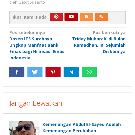
oleh
Gatot Susanto
Ikuti Kami Pada
Navigasi
Pos sebelumnya
Pos berikutnya
Dosen ITS Surabaya
‘Friday Mubarak’ di Bulan
pos
Ungkap Manfaat Bank
Ramadhan, Ini Sejumlah
Emas bagi Hilirisasi Emas
Diskonnya
Indonesia
Jangan Lewatkan
Kemenangan Abdul El-Sayed Adalah
Kemenangan Perubahan