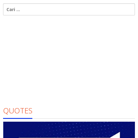
Cari
untuk:
QUOTES