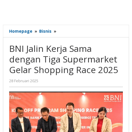
BNI
Homepage
»
Bisnis
»
Jalin
Kerja
BNI Jalin Kerja Sama
Sama
dengan
dengan Tiga Supermarket
Tiga
Gelar Shopping Race 2025
Supermarket
Gelar
Shopping
oleh
28 Februari 2025
Gatot
Race
Susanto
2025